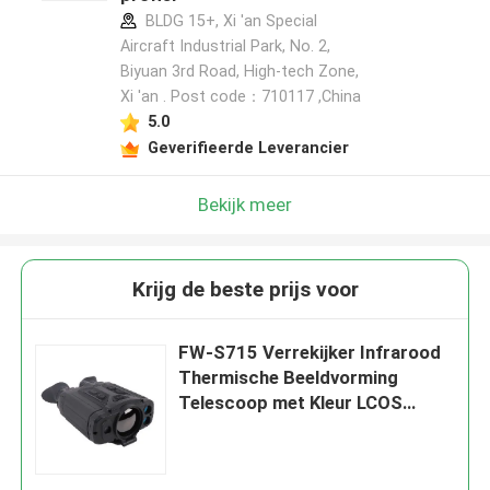
BLDG 15+, Xi 'an Special
Aircraft Industrial Park, No. 2,
Biyuan 3rd Road, High-tech Zone,
Xi 'an . Post code：710117 ,China
5.0
Geverifieerde Leverancier
Bekijk meer
Krijg de beste prijs voor
FW-S715 Verrekijker Infrarood
Thermische Beeldvorming
Telescoop met Kleur LCOS
1440×1080 Display,
≤35mk@30℃ NETD, en 50mm
Brandpuntsafstand