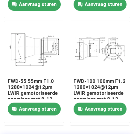
pitch en ≤40mk NETD
μm golflengte voor
Aanvraag sturen
Aanvraag sturen
voor industriële
thermische
detectie
beeldvorming
Over ons
Fabriekstocht
Kwaliteitscontrole
Neem contact met ons op
FWD-55 55mm F1.0
FWD-100 100mm F1.2
1280×1024@12μm
1280×1024@12μm
Nieuws
LWIR gemotoriseerde
LWIR gemotoriseerde
zoomlens met 8-12
zoomlens met 8-12
μm golflengte voor
μm golflengte voor
Aanvraag sturen
Aanvraag sturen
thermische
thermische
Vraag een offerte
beeldvorming
beeldvorming
Luchtvaartdelen