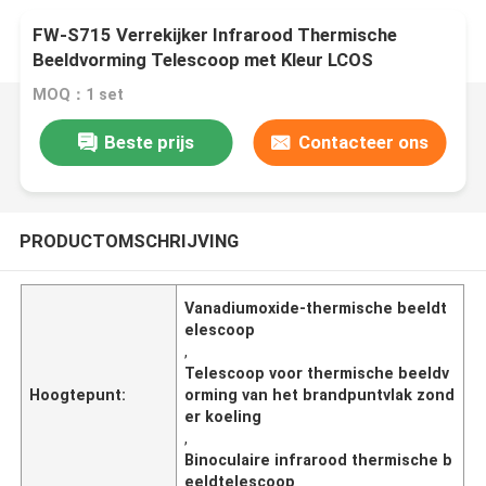
FW-S715 Verrekijker Infrarood Thermische
Beeldvorming Telescoop met Kleur LCOS
1440×1080 Display, ≤35mk@30℃ NETD, en 50mm
MOQ：1 set
Brandpuntsafstand
Beste prijs
Contacteer ons
PRODUCTOMSCHRIJVING
Vanadiumoxide-thermische beeldt
elescoop
,
Telescoop voor thermische beeldv
Hoogtepunt:
orming van het brandpuntvlak zond
er koeling
,
Binoculaire infrarood thermische b
eeldtelescoop