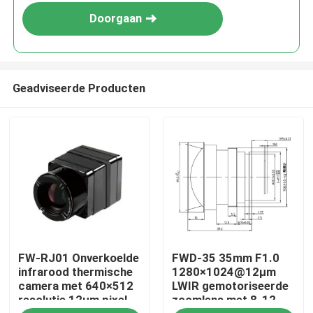
Doorgaan
Geadviseerde Producten
Thuis
FW-RJ01 Onverkoelde
FWD-35 35mm F1.0
Producten
infrarood thermische
1280×1024@12μm
camera met 640×512
LWIR gemotoriseerde
resolutie 12μm pixel
zoomlens met 8-12
Video's