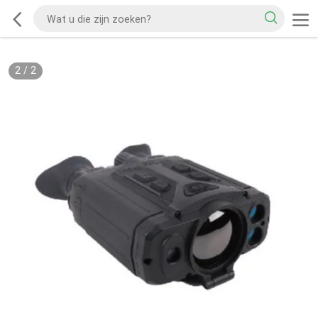
2
/
2