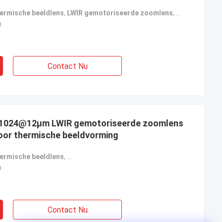
hermische beeldlens
,
LWIR gemotoriseerde zoomlens
,
thermische le
n
Contact Nu
×1024@12μm LWIR gemotoriseerde zoomlens
oor thermische beeldvorming
hermische beeldlens
,
met een vermogen van niet meer dan 50 W
,
LWIR
n
Contact Nu