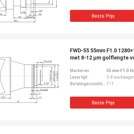
Beste Prijs
FWD-55 55mm F1.0 1280
met 8-12 μm golflengte v
Markeren:
55 mm F1.0 t
Levertijd:
5-8 werkdage
Betalingscondities:
T/T
Beste Prijs