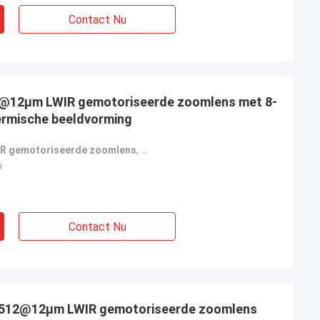
Contact Nu
@12μm LWIR gemotoriseerde zoomlens met 8-
ermische beeldvorming
IR gemotoriseerde zoomlens
,
thermische beeldlens 8-12 μm golfle
n
Contact Nu
×512@12μm LWIR gemotoriseerde zoomlens