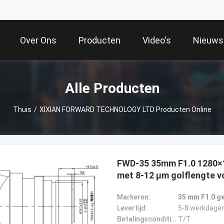
Over Ons
Producten
Video's
Nieuws
Alle Producten
Thuis
/
XIXIAN FORWARD TECHNOLOGY LTD Producten Online
FWD-35 35mm F1.0 1280
met 8-12 μm golflengte v
Markeren:
35 mm F1.0 g
Levertijd:
5-8 werkdage
Betalingscondities:
T/T