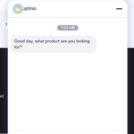
admin
7
8
7:23 AM
Good day, what product are you looking 
for?
Producten
Luchtvaartdelen
Monoculaire warmtebeeldcamera
De Module van de laserafstandsmeter
eid
Alle categorieën