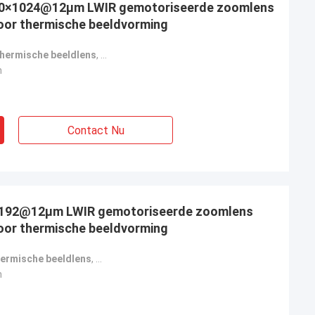
80×1024@12μm LWIR gemotoriseerde zoomlens
oor thermische beeldvorming
thermische beeldlens
,
met een vermogen van niet meer dan 50 W
,
LWI
n
Contact Nu
×192@12μm LWIR gemotoriseerde zoomlens
oor thermische beeldvorming
hermische beeldlens
,
met gemotoriseerde zoomlens voor LWIR
,
ther
n