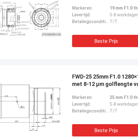
Markeren:
19 mm F1.0 t
Levertijd:
5-8 werkdage
Betalingscondities:
T/T
Beste Prijs
FWD-25 25mm F1.0 1280
met 8-12 μm golflengte v
Markeren:
25 mm F1.0 t
Levertijd:
5-8 werkdage
Betalingscondities:
T/T
Beste Prijs