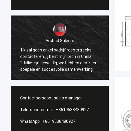
Arshad Saleem
1Ik zal geen enkel bedrijf rechtstreeks
1.Beste
contacteren, jij bent mijn bron in China.
kunnen
2Jullie zijn geweldig, we hebben een zeer
doen. 
soepele en succesvolle samenwerking.
ik het
verspr
broede
Contactpersoon :
sales manager
Telefoonnummer :
+8619538480927
WhatsApp :
+8619538480927