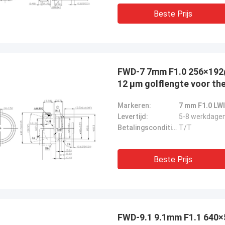
Beste Prijs
FWD-7 7mm F1.0 256×192
12 μm golflengte voor th
Markeren:
7 mm F1.0 LW
Levertijd:
5-8 werkdage
Betalingscondities:
T/T
Beste Prijs
FWD-9.1 9.1mm F1.1 640