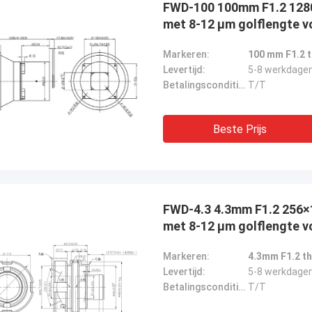
FWD-100 100mm F1.2 12
met 8-12 μm golflengte v
Markeren:
100 mm F1.2 
Levertijd:
5-8 werkdage
Betalingscondities:
T/T
Greg Blades
 service, beste prijs 2Hopelijk
Beste Prijs
 we in de toekomst meer zaken
3Aangezien je dienst zo goed is, zal
 goede woord over Xixian Forward
eiden onder de Nanchang CJ-6
rschap.
FWD-4.3 4.3mm F1.2 256
met 8-12 μm golflengte v
Markeren:
4.3mm F1.2 t
Levertijd:
5-8 werkdage
Betalingscondities:
T/T