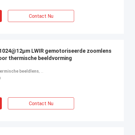
Contact Nu
×1024@12μm LWIR gemotoriseerde zoomlens
oor thermische beeldvorming
hermische beeldlens
,
met gemotoriseerde zoomlens voor LWIR
,
ther
n
Contact Nu