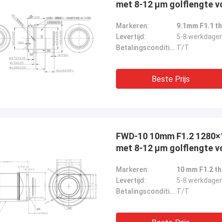
met 8-12 μm golflengte v
Markeren:
9.1mm F1.1 t
Levertijd:
5-8 werkdage
Betalingscondities:
T/T
Beste Prijs
FWD-10 10mm F1.2 1280
met 8-12 μm golflengte v
Markeren:
10 mm F1.2 t
Levertijd:
5-8 werkdage
Betalingscondities:
T/T