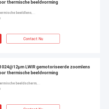
oor thermische beeldvorming
hermische beeldlens
,
met gemotoriseerde zoomlens voor LWIR
,
ther
n
Contact Nu
×1024@12μm LWIR gemotoriseerde zoomlens
oor thermische beeldvorming
hermische beeldscherm
,
met gemotoriseerde zoomlens voor LWIR
,
t
n