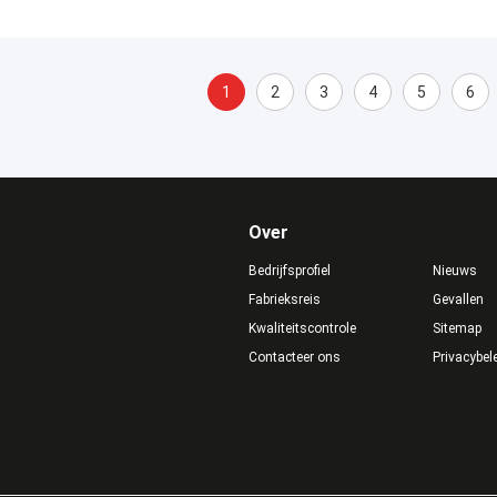
1
2
3
4
5
6
Over
Bedrijfsprofiel
Nieuws
Fabrieksreis
Gevallen
Kwaliteitscontrole
Sitemap
Contacteer ons
Privacybel