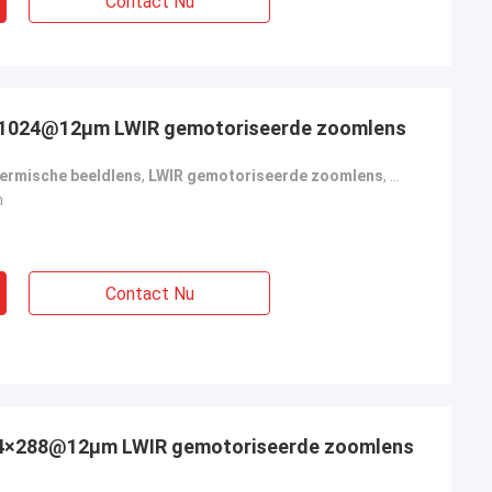
Contact Nu
×1024@12μm LWIR gemotoriseerde zoomlens
hermische beeldlens
,
LWIR gemotoriseerde zoomlens
,
Chalkogenide
n
Contact Nu
4×288@12μm LWIR gemotoriseerde zoomlens