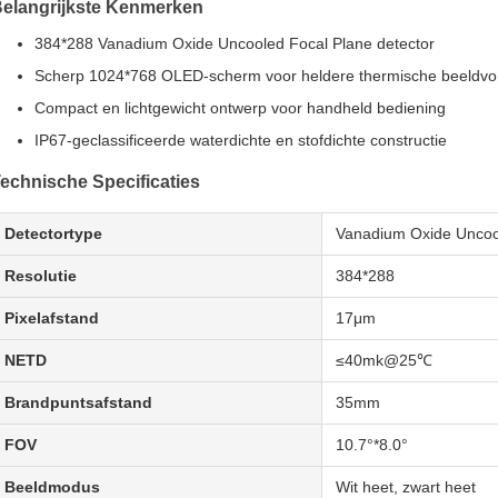
elangrijkste Kenmerken
384*288 Vanadium Oxide Uncooled Focal Plane detector
Scherp 1024*768 OLED-scherm voor heldere thermische beeldvo
Compact en lichtgewicht ontwerp voor handheld bediening
IP67-geclassificeerde waterdichte en stofdichte constructie
echnische Specificaties
Detectortype
Vanadium Oxide Uncoo
Resolutie
384*288
Pixelafstand
17μm
NETD
≤40mk@25℃
Brandpuntsafstand
35mm
FOV
10.7°*8.0°
Beeldmodus
Wit heet, zwart heet