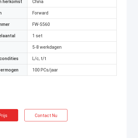
an herkomst
China
m
Forward
mmer
FW-S560
elaantal
1 set
5-8 werkdagen
condities
L/c, t/t
 vermogen
100 PCs/jaar
rijs
Contact Nu