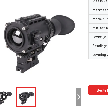
Plaats v
Merknaa
Modelnu
Min. best
Levertijd
Betalings
Levering
Beste P