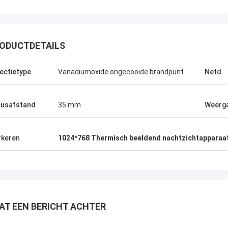
ODUCTDETAILS
Greg Blades
ectietype
Vanadiumoxide ongecooide brandpunt
Netd
 service, beste prijs 2Hopelijk
 we in de toekomst meer zaken
usafstand
35 mm
Weerg
3Aangezien je dienst zo goed is, zal
 goede woord over Xixian Forward
eiden onder de Nanchang CJ-6
keren
1024*768 Thermisch beeldend nachtzichtapparaa
rschap.
AT EEN BERICHT ACHTER