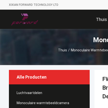
XIXIAN FORWARD TECHNOLOGY LTD
Thuis
Mono
Thuis
/
Monoculaire Warmtebe
Alle Producten
F
B
Luchtvaartdelen
De
Monoculaire warmtebeeldcamera