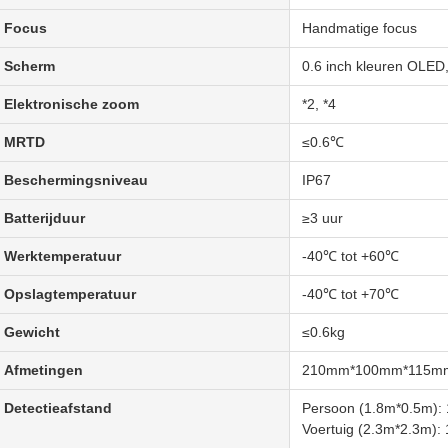
Focus
Handmatige focus
Scherm
0.6 inch kleuren OLED,
Elektronische zoom
*2, *4
MRTD
≤0.6℃
Beschermingsniveau
IP67
Batterijduur
≥3 uur
Werktemperatuur
-40℃ tot +60℃
Opslagtemperatuur
-40℃ tot +70℃
Gewicht
≤0.6kg
Afmetingen
210mm*100mm*115m
Detectieafstand
Persoon (1.8m*0.5m):
Voertuig (2.3m*2.3m):