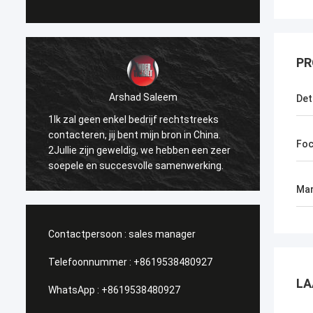
PR
Arshad Saleem
Det
1Ik zal geen enkel bedrijf rechtstreeks
1.Beste
contacteren, jij bent mijn bron in China.
kunnen
Foc
2Jullie zijn geweldig, we hebben een zeer
doen. 
soepele en succesvolle samenwerking.
ik het
verspr
Mar
broede
Contactpersoon :
sales manager
Telefoonnummer :
+8619538480927
LA
WhatsApp :
+8619538480927