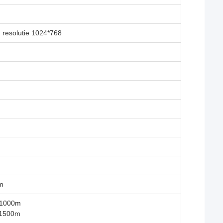
 resolutie 1024*768
m
 1000m
 1500m