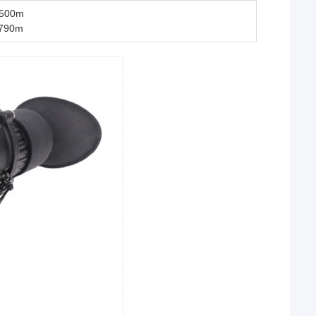
 500m
 790m