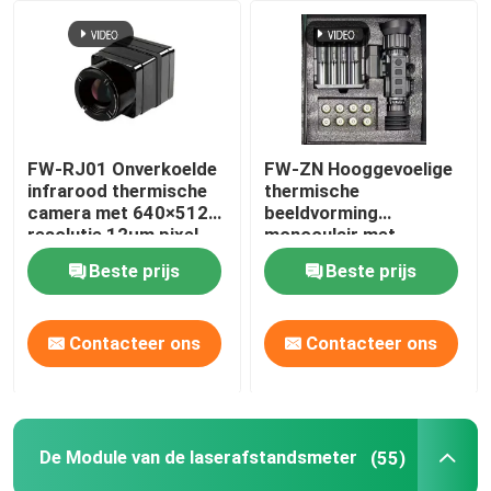
Over ons
Fabriekstocht
FW-RJ01 Onverkoelde
FW-ZN Hooggevoelige
infrarood thermische
thermische
Kwaliteitscontrole
camera met 640×512
beeldvorming
resolutie 12μm pixel
monoculair met
pitch en ≤40mk NETD
ongecooide
Beste prijs
Beste prijs
Neem contact met ons op
voor industriële
microbolometer
detectie
sensor type en 1000m
detectiebereik
Nieuws
Contacteer ons
Contacteer ons
Vraag een offerte
De Module van de laserafstandsmeter
(55)
Luchtvaartdelen