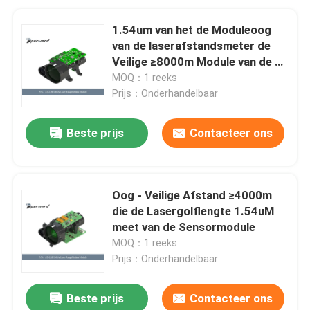
1.54um van het de Moduleoog
van de laserafstandsmeter de
Veilige ≥8000m Module van de de
Thermische Weergavesensor
MOQ：1 reeks
Prijs：Onderhandelbaar
Beste prijs
Contacteer ons
Oog - Veilige Afstand ≥4000m
die de Lasergolflengte 1.54uM
meet van de Sensormodule
MOQ：1 reeks
Prijs：Onderhandelbaar
Beste prijs
Contacteer ons