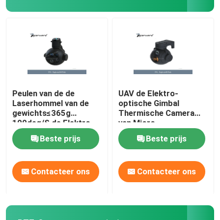
CJ-6 Avation onderdelen
Anti-dronesystemen
Tools voor onderhoud van vliegtuigen
Peulen van de de
UAV de Elektro-
Laserhommel van de
optische Gimbal
gewichts≤365g
Thermische Camera
gevaarlijke goederenkast
100deg/S de Elektro-
van Micro-
optische Peul
Nauwkeurigheid
Beste prijs
Beste prijs
Zichtbare
77×78×83 Mm
Peuldimensionsion
Contacteer ons
Contacteer ons