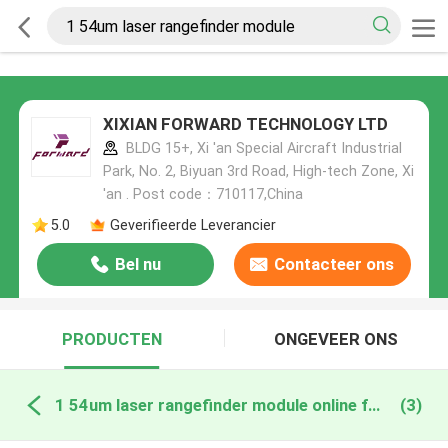
XIXIAN FORWARD TECHNOLOGY LTD
BLDG 15+, Xi 'an Special Aircraft Industrial
Park, No. 2, Biyuan 3rd Road, High-tech Zone, Xi
'an . Post code：710117,China
5.0
Geverifieerde Leverancier
Bel nu
Contacteer ons
PRODUCTEN
ONGEVEER ONS
1 54um laser rangefinder module online fabricage
(3)