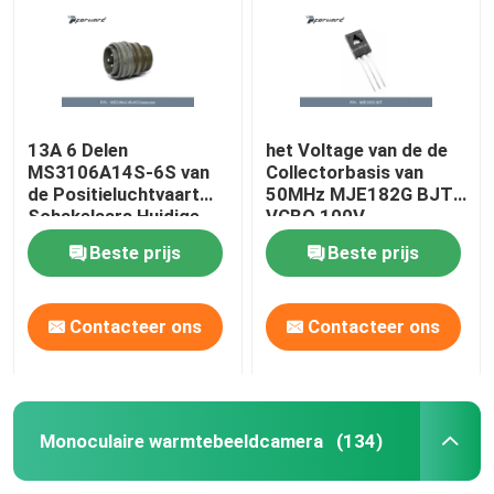
13A 6 Delen
het Voltage van de de
MS3106A14S-6S van
Collectorbasis van
de Positieluchtvaart
50MHz MJE182G BJT
Schakelaars Huidige
VCBO 100V
Classificatie 13A
Beste prijs
Beste prijs
Contacteer ons
Contacteer ons
Thuis
Producten
Monoculaire warmtebeeldcamera
(134)
Video's