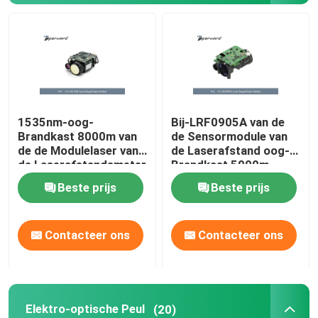
Monoculaire warmtebeeldcamera
De Module van de laserafstandsmeter
1535nm-oog-
Bij-LRF0905A van de
Elektro-optische Peul
Brandkast 8000m van
de Sensormodule van
de de Modulelaser van
de Laserafstand oog-
de Laserafstandsmeter
Brandkast 5000m
PTZ-Camerasysteem
de Afstandsmodule
Lasergolflengte
Beste prijs
Beste prijs
1535nm
DC DC-voedingsmodule
Contacteer ons
Contacteer ons
Wetshandhavingsregistrator
Elektrische Brushless gelijkstroom-Motor
Elektro-optische Peul
(20)