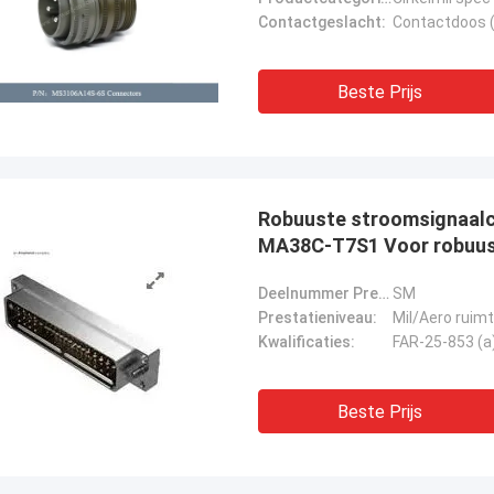
Contactgeslacht:
Contactdoos (
Beste Prijs
Robuuste stroomsignaal
MA38C-T7S1 Voor robuus
Deelnummer Prefix:
SM
Prestatieniveau:
Mil/Aero ruim
Kwalificaties:
FAR-25-853 (a
Beste Prijs