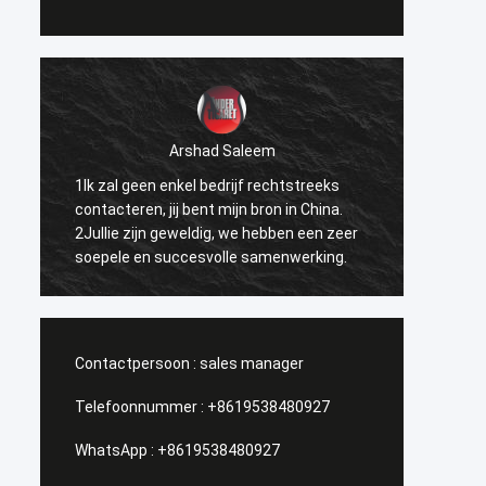
Arshad Saleem
1Ik zal geen enkel bedrijf rechtstreeks
1.Beste
contacteren, jij bent mijn bron in China.
kunnen
2Jullie zijn geweldig, we hebben een zeer
doen. 
soepele en succesvolle samenwerking.
ik het
verspr
broede
Contactpersoon :
sales manager
Telefoonnummer :
+8619538480927
WhatsApp :
+8619538480927