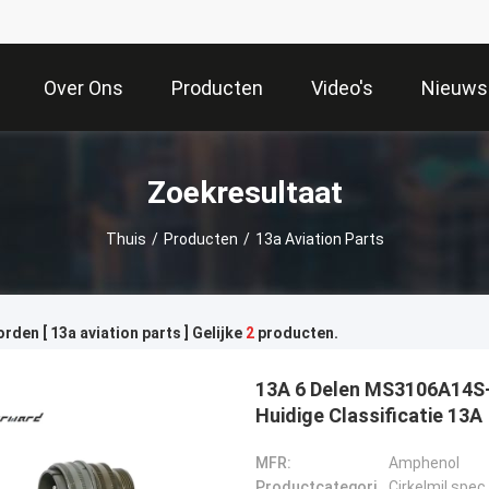
Over Ons
Producten
Video's
Nieuws
Zoekresultaat
Thuis
/
Producten
/
13a Aviation Parts
den [ 13a aviation parts ] Gelijke
2
producten.
13A 6 Delen MS3106A14S-6
Huidige Classificatie 13A
MFR:
Amphenol
Productcategorie:
Cirkelmil spe