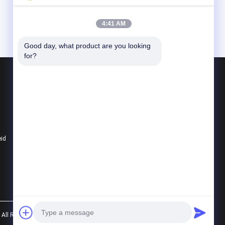
4:41 AM
Good day, what product are you looking 
for?
Producten
Luchtvaartdelen
Monoculaire warmtebeeldcamera
De Module van de laserafstandsmeter
eid
Alle categorieën
All Rights Reserved.