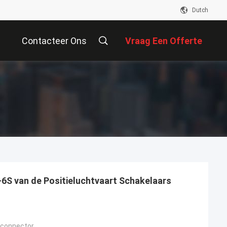
Dutch
Contacteer Ons
Vraag Een Offerte
Aan
S van de Positieluchtvaart Schakelaars
c connector