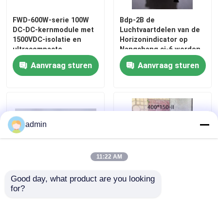
FWD-600W-serie 100W
Bdp-2B de
CJ-6 Avation onderdelen
DC-DC-kernmodule met
Luchtvaartdelen van de
1500VDC-isolatie en
Horizonindicator op
ultracompacte
Nangchang cj-6 worden
Anti-dronesystemen
afmetingen voor
gebruikt die
Aanvraag sturen
Aanvraag sturen
luchtvaarttoepassingen
Tools voor onderhoud van vliegtuigen
gevaarlijke goederenkast
admin
11:22 AM
Good day, what product are you looking 
for?
Een-1A de Delen van de
400*150-Ii Front Tire
Knoopluchtvaart op
Aviation Parts For
Nangchang cj-6 worden
Nangchang cj-6