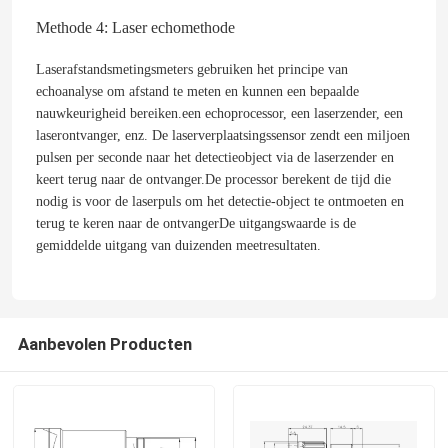
Methode 4: Laser echomethode
Over ons
Laserafstandsmetingsmeters gebruiken het principe van
echoanalyse om afstand te meten en kunnen een bepaalde
nauwkeurigheid bereiken.een echoprocessor, een laserzender, een
Fabriekstocht
laserontvanger, enz. De laserverplaatsingssensor zendt een miljoen
pulsen per seconde naar het detectieobject via de laserzender en
keert terug naar de ontvanger.De processor berekent de tijd die
Kwaliteitscontrole
nodig is voor de laserpuls om het detectie-object te ontmoeten en
terug te keren naar de ontvangerDe uitgangswaarde is de
Neem contact met ons op
gemiddelde uitgang van duizenden meetresultaten.
Nieuws
Aanbevolen Producten
Vraag een offerte
Luchtvaartdelen