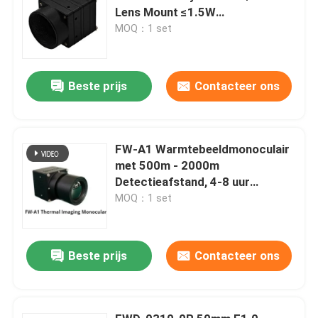
Lens Mount ≤1.5W
Stroomverbruik en 8μm -14μm
MOQ：1 set
Spectraal Bereik voor
Thermische Beeldvorming met
Hoge Gevoeligheid
Beste prijs
Contacteer ons
FW-A1 Warmtebeeldmonoculair
met 500m - 2000m
Detectieafstand, 4-8 uur
Vervangbare Batterij en ≤50 mK
MOQ：1 set
NETD voor Weerbestendig
Gebruik
Beste prijs
Contacteer ons