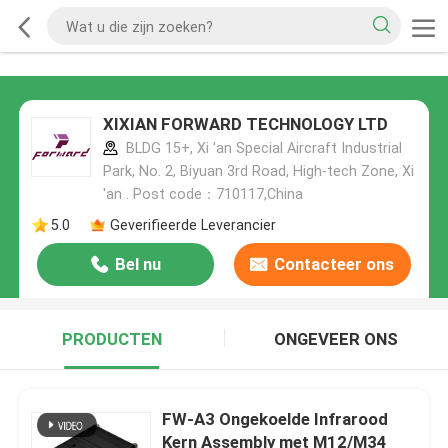
XIXIAN FORWARD TECHNOLOGY LTD
BLDG 15+, Xi 'an Special Aircraft Industrial
Park, No. 2, Biyuan 3rd Road, High-tech Zone, Xi
'an . Post code：710117,China
5.0
Geverifieerde Leverancier
Bel nu
Contacteer ons
PRODUCTEN
ONGEVEER ONS
FW-A3 Ongekoelde Infrarood
Kern Assembly met M12/M34