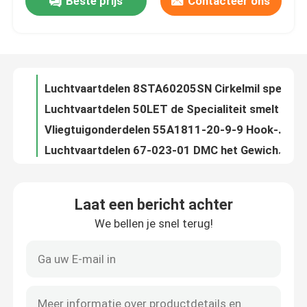
Beste prijs
Contacteer ons
Luchtvaartdelen 8STA01098SN Cirkelmil spec connector socket (Wijfje)
Luchtvaartdelen 8STA60205SN Cirkelmil spec connector socket (Wijfje)
Over ons
Luchtvaartdelen 50LET de Specialiteit smelt Huidige Classificatie 50 een Zekeringsgrootte/een Groep BS88
Vliegtuigonderdelen 55A1811-20-9-9 Hook-up draad Spanning 600 VAC
Fabriekstocht
Luchtvaartdelen 67-023-01 DMC het Gewicht van de de Toebehoreneenheid van de Hulpmiddelentest 0,799999 oz
Luchtvaartdelen 68-020-01 DMC het Gewicht van de de Toebehoreneenheid van de HULPMIDDELENtest 0,799999 oz
Kwaliteitscontrole
Luchtvaartdelen 68-023-01 DMC het Gewicht van de de Toebehoreneenheid van de HULPMIDDELENtest 0,799999 oz
Luchtvaartdelen 5502FE 008U500 Veelvoudige Leider Cables Conductor Strand 7/30
Luchtvaartdelen 5646A9 Miniatuurknevelschakelaar Huidige Classificatie 6 A
Neem contact met ons op
Luchtvaartdelen 302204S Veelvoudige de Draadmaat 22 AWG van LeiderCables
Laat een bericht achter
Luchtvaartdelen 333004-004 Multi-Conductor Maat 20 AWG van de Kabelsdraad
Nieuws
We bellen je snel terug!
Luchtvaartdelen acpl-333j-500E het Voltageisolatie 5000Vrms van Knevelschakelaarsisolatoren
Luchtvaartdelen AD581SH (Min/de Vaste) Voltageoutput Van geïntegreerde schakelingen 10V
Vraag een offerte
Luchtvaartdelen AD0824UX-A71GL gelijkstroom Ventilators die Leveringsvoltage 24 VDC in werking stellen
Luchtvaartdelen AD5242BRUZ1M Integrated Circuits Tolerance -30%, +50%
Luchtvaartdelen