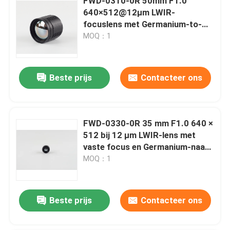
FWD-0310-0R 50mm F1.0
640×512@12μm LWIR-
focuslens met Germanium-to-
Chalcogenide-upgrade voor
MOQ：1
thermische beeldvorming
Beste prijs
Contacteer ons
FWD-0330-0R 35 mm F1.0 640 ×
512 bij 12 μm LWIR-lens met
vaste focus en Germanium-naar-
Chalcogenide-upgrade voor
MOQ：1
thermische beeldvorming
Beste prijs
Contacteer ons