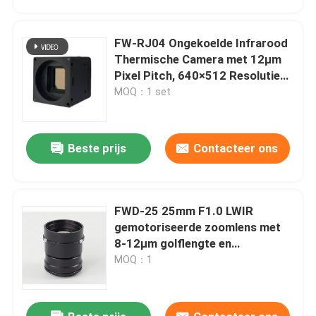
FW-RJ04 Ongekoelde Infrarood
Thermische Camera met 12µm
Pixel Pitch, 640×512 Resolutie
en NETD ≤40mk@25℃ voor
MOQ：1 set
Nauwkeurige Detectie
Beste prijs
Contacteer ons
FWD-25 25mm F1.0 LWIR
Thuis
gemotoriseerde zoomlens met
8-12μm golflengte en
athermaliseerd ontwerp in
MOQ：1
Producten
Chalcogenide-serie
Video's