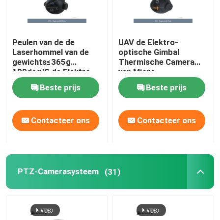
Peulen van de de
UAV de Elektro-
Laserhommel van de
optische Gimbal
gewichts≤365g
Thermische Camera
100deg/S de Elektro-
van Micro-
optische Peul
Nauwkeurigheid
Beste prijs
Beste prijs
Zichtbare
77×78×83 Mm
Peuldimensionsion
Contacteer ons
Contacteer ons
PTZ-Camerasysteem
(31)