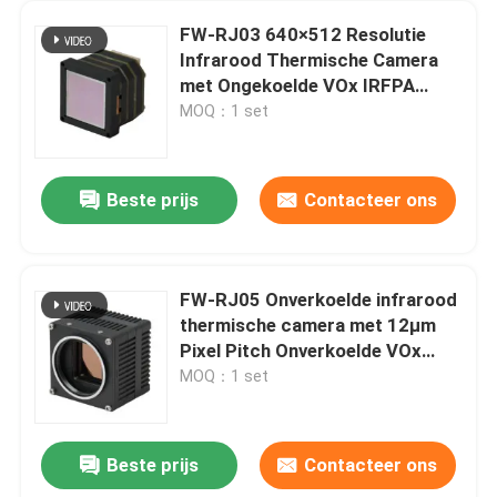
FW-RJ03 640×512 Resolutie
Infrarood Thermische Camera
met Ongekoelde VOx IRFPA
Detector en Compact Ontwerp
MOQ：1 set
Beste prijs
Contacteer ons
FW-RJ05 Onverkoelde infrarood
thermische camera met 12μm
Pixel Pitch Onverkoelde VOx
IRFPA-detector en 1280×1024
MOQ：1 set
resolutie
Beste prijs
Contacteer ons