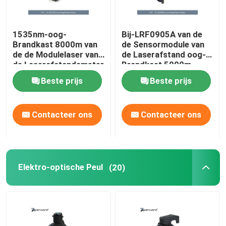
1535nm-oog-
Bij-LRF0905A van de
Brandkast 8000m van
de Sensormodule van
de de Modulelaser van
de Laserafstand oog-
de Laserafstandsmeter
Brandkast 5000m
de Afstandsmodule
Lasergolflengte
Beste prijs
Beste prijs
1535nm
Contacteer ons
Contacteer ons
Elektro-optische Peul
(20)