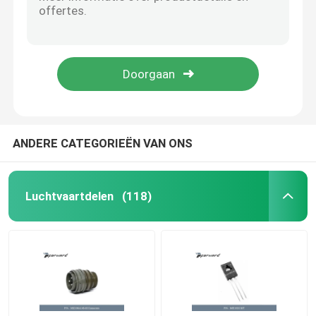
Luchtvaartdelen ad7715anz-5 Geïntegreerde schakelingen die temperatuur-40°C ~ 85°C in werking stellen
Luchtvaartdelen AE102-22 AEROQUIP FIRESLEEVE Gewicht 0,159 kg
Monoculaire warmtebeeldcamera
Luchtvaartdelen ammc-5618-W10 rf Versterkersfrequentie 6GHz ~ 20GHz
Luchtvaartdelen ann-500 Zekering van de Laag Voltage de Supplementaire Beperker
De Module van de laserafstandsmeter
Luchtvaartdeel BIS10PLN0314F het Standaard Cirkelmateriaal van de het Koperlegering van Schakelaarcontacten
Elektro-optische Peul
ANDERE CATEGORIEËN VAN ONS
PTZ-Camerasysteem
Luchtvaartdelen
(118)
DC DC-voedingsmodule
Wetshandhavingsregistrator
Elektrische Brushless gelijkstroom-Motor