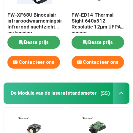
FW-XF68U Binoculair
FW-ED14 Thermal
infraroodwaarnemingsinstrument
Sight 640x512
Infrarood nachtzicht
Resolutie 12μm UFPA
verkenning
sensor
Multifunctioneel
Beste prijs
Beste prijs
waarnemingsinstrument
Contacteer ons
Contacteer ons
De Module van de laserafstandsmeter
(55)