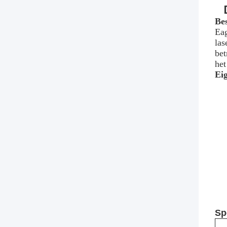
Bes
Eag
las
bet
het
Ei
Sp