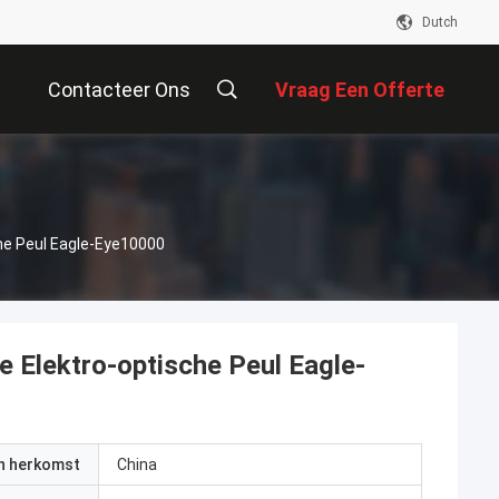
Dutch
Contacteer Ons
Vraag Een Offerte
Aan
he Peul Eagle-Eye10000
 Elektro-optische Peul Eagle-
an herkomst
China