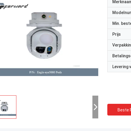
Merknaa
Modelnu
Min. best
Prijs
Verpakkin
Betalings
Levering
Beste P