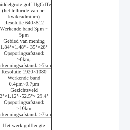
iddelgrote golf HgCdTe
(het telluride van het
kwikcadmium)
Resolutie 640×512
Werkende band 3μm ~
5μm
Gebied van mening
1.84°×1.48°~ 35°×28°
Opsporingsafstand:
≥8km,
rkenningsafstand: ≥5km
Resolutie 1920×1080
Werkende band
0.4µm~0.7µm
Gezichtsveld
2°×1.12°~52.5°× 29.4°
Opsporingsafstand:
≥10km
rkenningsafstand: ≥7km
Het werk golflengte