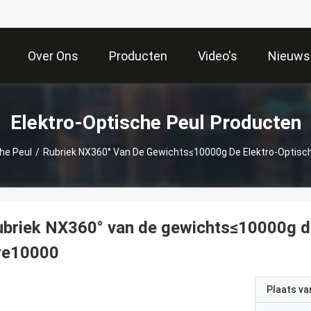
Over Ons
Producten
Video's
Nieuws
Elektro-Optische Peul Producten
he Peul
/
Rubriek NX360° Van De Gewichts≤10000g De Elektro-Optisc
briek NX360° van de gewichts≤10000g de
ye10000
Plaats v