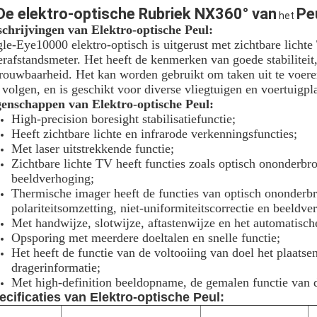
De elektro-optische Rubriek
NX360° van
Pe
het
chrijvingen van Elektro-optische Peul:
le-Eye10000 elektro-optisch is uitgerust met zichtbare lichte
erafstandsmeter. Het heeft de kenmerken van goede stabiliteit
rouwbaarheid. Het kan worden gebruikt om taken uit te voeren
 volgen, en is geschikt voor diverse vliegtuigen en voertuigpl
genschappen van Elektro-optische Peul:
High-precision boresight stabilisatiefunctie;
Heeft zichtbare lichte en infrarode verkenningsfuncties;
Met laser uitstrekkende functie;
Zichtbare lichte TV heeft functies zoals optisch ononderb
beeldverhoging;
Thermische imager heeft de functies van optisch ononderb
polariteitsomzetting, niet-uniformiteitscorrectie en beeldve
Met handwijze, slotwijze, aftastenwijze en het automatisch
Opsporing met meerdere doeltalen en snelle functie;
Het heeft de functie van de voltooiing van doel het plaats
dragerinformatie;
Met high-definition beeldopname, de gemalen functie van 
ecificaties van Elektro-optische Peul: