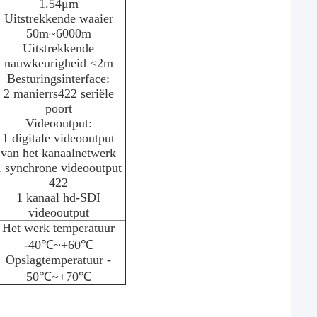
1.54μm
Uitstrekkende waaier
50m~6000m
Uitstrekkende
nauwkeurigheid ≤2m
Besturingsinterface:
2 manierrs422 seriële
poort
Videooutput:
1 digitale videooutput
van het kanaalnetwerk
1 synchrone videooutput
422
1 kanaal hd-SDI
videooutput
Het werk temperatuur
-40℃~+60℃
Opslagtemperatuur -
50℃~+70℃