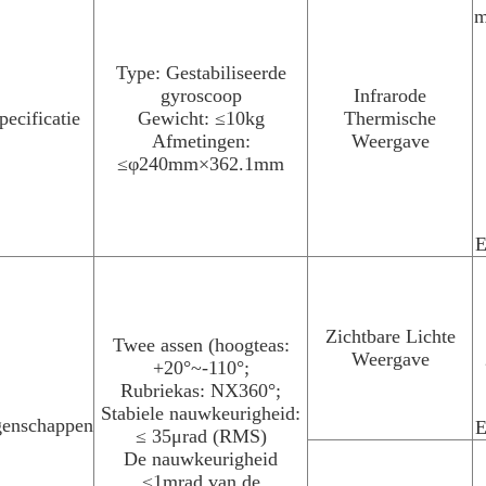
m
Type: Gestabiliseerde
gyroscoop
Infrarode
pecificatie
Gewicht: ≤10kg
Thermische
Afmetingen:
Weergave
≤φ240mm×362.1mm
E
Zichtbare Lichte
Twee assen (hoogteas:
Weergave
+20°~-110°;
Rubriekas: NX360°;
Stabiele nauwkeurigheid:
genschappen
E
≤ 35μrad (RMS)
De nauwkeurigheid
≤1mrad van de