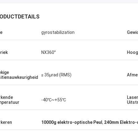
ODUCTDETAILS
e
gyrostabilization
Gewi
Greg Blades
riek
NX360°
Hoog
 service, beste prijs 2Hopelijk
 we in de toekomst meer zaken
3Aangezien je dienst zo goed is, zal
kige
 goede woord over Xixian Forward
≤ 35μrad (RMS)
Afme
itienauwkeurigheid
eiden onder de Nanchang CJ-6
rschap.
rkende
Laser
-40℃~+55℃
peratuur
Uitst
keren
10000g elektro-optische Peul
,
240mm Elektro-o