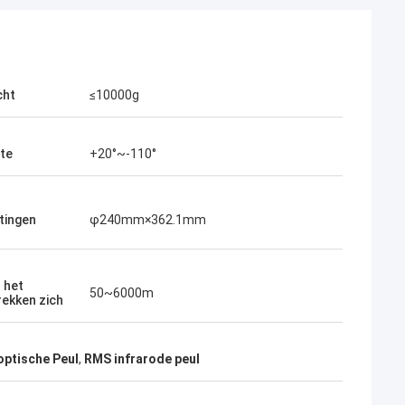
cht
≤10000g
te
+20°~-110°
tingen
φ240mm×362.1mm
 het
50~6000m
rekken zich
ptische Peul
,
RMS infrarode peul