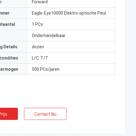
m
Forward
mmer
Eagle-Eye10000 Elektro-optische Peul
elaantal
1 PCs
Onderhandelbaar
g Details
dozen
condities
L/C, T/T
 vermogen
500 PCs/jaren
rijs
Contact Nu