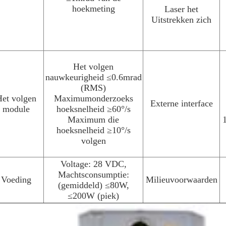
hoekmeting
Laser het
Uitstrekken zich
Het volgen
nauwkeurigheid ≤0.6mrad
(RMS)
et volgen
Maximumonderzoeks
Externe interface
module
hoeksnelheid ≥60°/s
Maximum die
hoeksnelheid ≥10°/s
volgen
Voltage: 28 VDC,
Machtsconsumptie:
Voeding
Milieuvoorwaarden
(gemiddeld) ≤80W,
≤200W (piek)