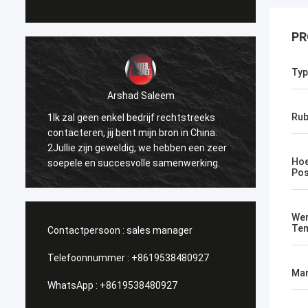
PR
Typ
Arshad Saleem
Rub
1Ik zal geen enkel bedrijf rechtstreeks
1.Beste
contacteren, jij bent mijn bron in China.
kunnen
2Jullie zijn geweldig, we hebben een zeer
doen. 
Hoe
soepele en succesvolle samenwerking.
ik het
Pos
verspr
broede
We
Tem
Contactpersoon :
sales manager
Telefoonnummer :
+8619538480927
Mar
WhatsApp :
+8619538480927