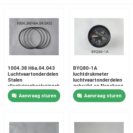
1004.38 H6a.04.043
BYQ80-1A
Luchtvaartonderdelen
luchtdrukmeter
Stalen
luchtvaartonderdelen
vliegtuigenbesturingskabels
gebruikt op Nanchang
CJ-6
Thuis
Aanvraag sturen
Aanvraag sturen
Producten
Video's