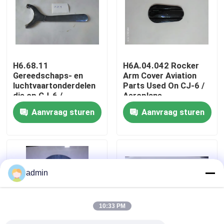
Over ons
Fabriekstocht
H6.68.11
H6A.04.042 Rocker
Gereedschaps- en
Arm Cover Aviation
luchtvaartonderdelen
Parts Used On CJ-6 /
Kwaliteitscontrole
die op CJ-6 /
Aeroplane
vliegtuigtoebehoren
Accessories
Aanvraag sturen
Aanvraag sturen
worden gebruikt
(Vliegtuigonderdelen
Neem contact met ons op
voor vliegtuigen)
Nieuws
admin
Vraag een offerte
10:33 PM
Luchtvaartdelen