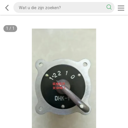
1
/
1