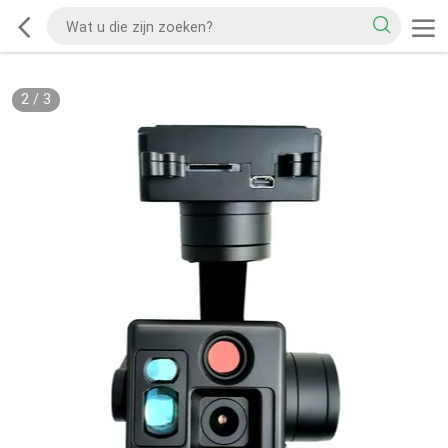
2
/
3