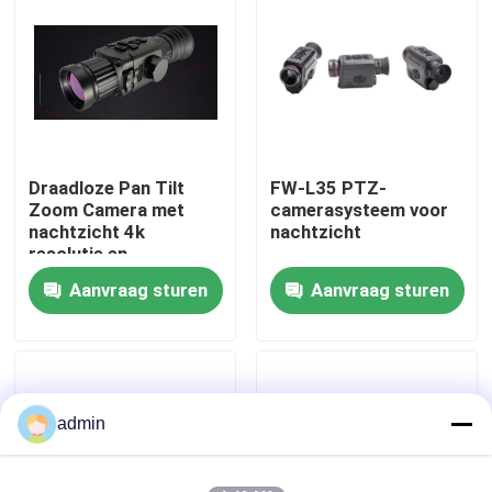
Over ons
Fabriekstocht
Draadloze Pan Tilt
FW-L35 PTZ-
Kwaliteitscontrole
Zoom Camera met
camerasysteem voor
nachtzicht 4k
nachtzicht
resolutie en
Neem contact met ons op
afstandsbediening
Aanvraag sturen
Aanvraag sturen
geschikt voor
beveiligingsbewaking
Nieuws
Vraag een offerte
admin
Luchtvaartdelen