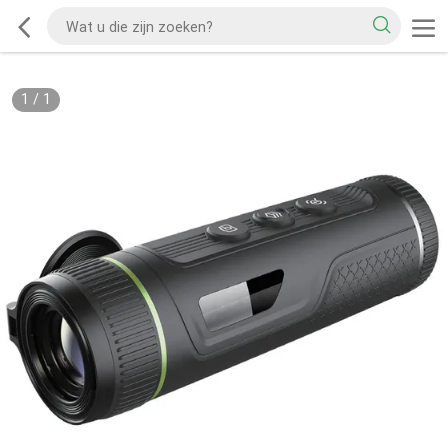
1
/
1