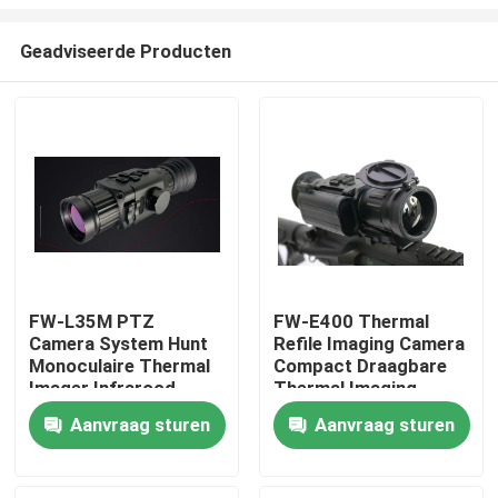
Geadviseerde Producten
FW-L35M PTZ
FW-E400 Thermal
Camera System Hunt
Refile Imaging Camera
Thuis
Monoculaire Thermal
Compact Draagbare
Imager Infrarood
Thermal Imaging
Scope Nachtzicht
Nachtzicht
Producten
Aanvraag sturen
Aanvraag sturen
Video's