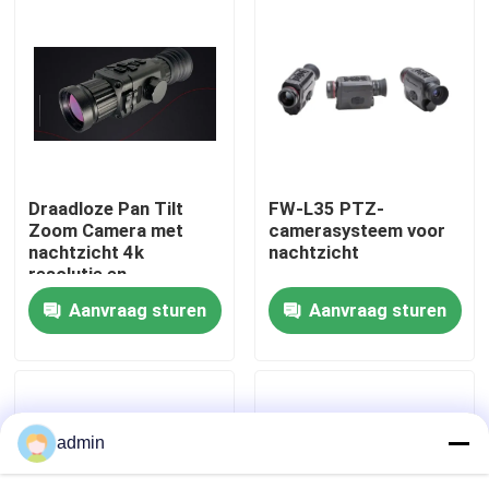
Over ons
Fabriekstocht
Kwaliteitscontrole
Draadloze Pan Tilt
FW-L35 PTZ-
Zoom Camera met
camerasysteem voor
nachtzicht 4k
nachtzicht
Neem contact met ons op
resolutie en
afstandsbediening
Aanvraag sturen
Aanvraag sturen
geschikt voor
Nieuws
beveiligingsbewaking
Vraag een offerte
admin
Luchtvaartdelen