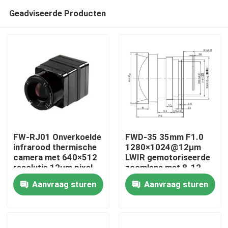
Geadviseerde Producten
FW-RJ01 Onverkoelde
FWD-35 35mm F1.0
infrarood thermische
1280×1024@12μm
camera met 640×512
LWIR gemotoriseerde
Thuis
resolutie 12μm pixel
zoomlens met 8-12
pitch en ≤40mk NETD
μm golflengte voor
Aanvraag sturen
Aanvraag sturen
voor industriële
thermische
Producten
detectie
beeldvorming
Video's