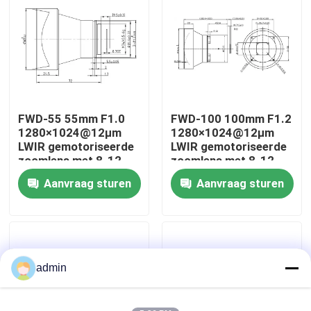
Over ons
Fabriekstocht
FWD-55 55mm F1.0
FWD-100 100mm F1.2
Kwaliteitscontrole
1280×1024@12μm
1280×1024@12μm
LWIR gemotoriseerde
LWIR gemotoriseerde
zoomlens met 8-12
zoomlens met 8-12
Neem contact met ons op
μm golflengte voor
μm golflengte voor
Aanvraag sturen
Aanvraag sturen
thermische
thermische
beeldvorming
beeldvorming
Nieuws
Vraag een offerte
admin
Luchtvaartdelen