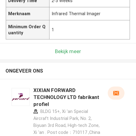
Delivery Time
2-3 Weeks
Merknaam
Infrared Thermal Imager
Minimum Order Q
1
uantity
Bekijk meer
ONGEVEER ONS
XIXIAN FORWARD
TECHNOLOGY LTD fabrikant
profiel
BLDG 15+, Xi 'an Special
Aircraft Industrial Park, No. 2,
Biyuan 3rd Road, High-tech Zone,
Xi 'an . Post code：710117 ,China