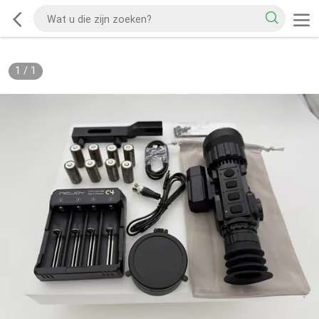
1
/
1