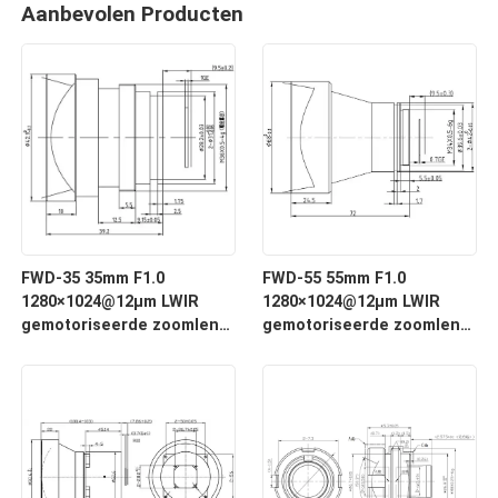
Aanbevolen Producten
FWD-35 35mm F1.0
FWD-55 55mm F1.0
1280×1024@12μm LWIR
1280×1024@12μm LWIR
gemotoriseerde zoomlens
gemotoriseerde zoomlens
met 8-12 μm golflengte
met 8-12 μm golflengte
voor thermische
voor thermische
beeldvorming
beeldvorming