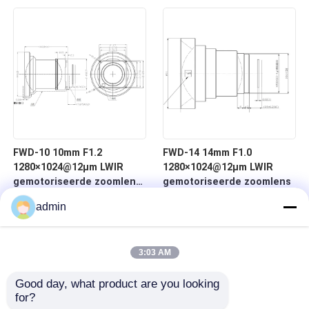
voor thermische
voor thermische
beeldvorming
beeldvorming
FWD-10 10mm F1.2
FWD-14 14mm F1.0
1280×1024@12μm LWIR
1280×1024@12μm LWIR
gemotoriseerde zoomlens
gemotoriseerde zoomlens
met 8-12 μm golflengte
admin
voor thermische
beeldvorming
3:03 AM
Good day, what product are you looking 
for?