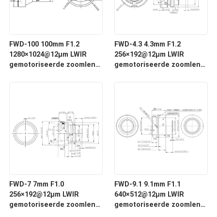
FWD-100 100mm F1.2
FWD-4.3 4.3mm F1.2
1280×1024@12μm LWIR
256×192@12μm LWIR
gemotoriseerde zoomlens
gemotoriseerde zoomlens
met 8-12 μm golflengte
met 8-12 μm golflengte
voor thermische
voor thermische
beeldvorming
beeldvorming
FWD-7 7mm F1.0
FWD-9.1 9.1mm F1.1
256×192@12μm LWIR
640×512@12μm LWIR
gemotoriseerde zoomlens
gemotoriseerde zoomlens
met 8-12 μm golflengte
met 8-12 μm golflengte