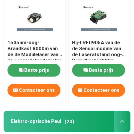
Over ons
Fabriekstocht
1535nm-oog-
Bij-LRF0905A van de
Brandkast 8000m van
de Sensormodule van
de de Modulelaser van
de Laserafstand oog-
Kwaliteitscontrole
de Laserafstandsmeter
Brandkast 5000m
de Afstandsmodule
Lasergolflengte
Beste prijs
Beste prijs
1535nm
Neem contact met ons op
Contacteer ons
Contacteer ons
Nieuws
Vraag een offerte
Elektro-optische Peul
(20)
Luchtvaartdelen