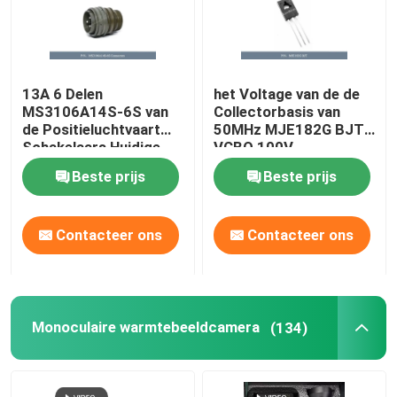
13A 6 Delen
het Voltage van de de
MS3106A14S-6S van
Collectorbasis van
de Positieluchtvaart
50MHz MJE182G BJT
Schakelaars Huidige
VCBO 100V
Classificatie 13A
Beste prijs
Beste prijs
Contacteer ons
Contacteer ons
Monoculaire warmtebeeldcamera
(134)