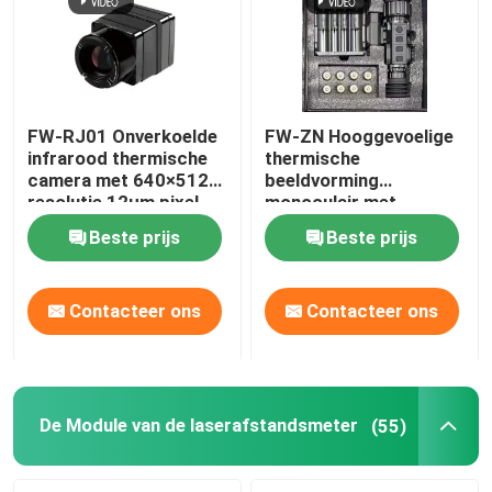
FW-RJ01 Onverkoelde
FW-ZN Hooggevoelige
infrarood thermische
thermische
camera met 640×512
beeldvorming
resolutie 12μm pixel
monoculair met
pitch en ≤40mk NETD
ongecooide
Beste prijs
Beste prijs
voor industriële
microbolometer
detectie
sensor type en 1000m
detectiebereik
Contacteer ons
Contacteer ons
Thuis
Producten
De Module van de laserafstandsmeter
(55)
Video's