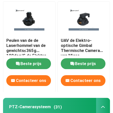
Monoculaire warmtebeeldcamera
De Module van de laserafstandsmeter
Peulen van de de
UAV de Elektro-
Elektro-optische Peul
Laserhommel van de
optische Gimbal
gewichts≤365g
Thermische Camera
100deg/S de Elektro-
van Micro-
optische Peul
Nauwkeurigheid
PTZ-Camerasysteem
Beste prijs
Beste prijs
Zichtbare
77×78×83 Mm
Peuldimensionsion
DC DC-voedingsmodule
Contacteer ons
Contacteer ons
Wetshandhavingsregistrator
PTZ-Camerasysteem
(31)
Elektrische Brushless gelijkstroom-Motor