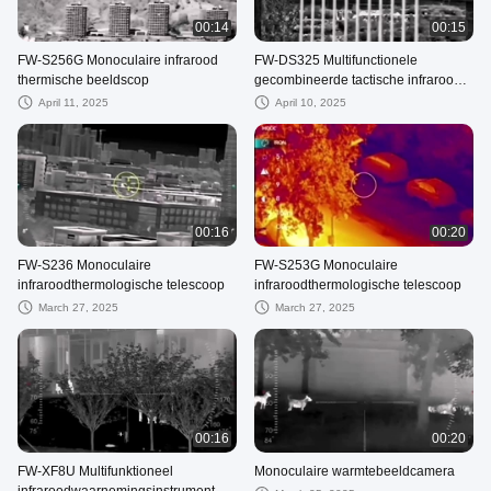
00:14
00:15
FW-S256G Monoculaire infrarood
FW-DS325 Multifunctionele
thermische beeldscop
gecombineerde tactische infrarood
thermische beeldvorming
April 11, 2025
April 10, 2025
00:16
00:20
FW-S236 Monoculaire
FW-S253G Monoculaire
infraroodthermologische telescoop
infraroodthermologische telescoop
March 27, 2025
March 27, 2025
00:16
00:20
FW-XF8U Multifunktioneel
Monoculaire warmtebeeldcamera
infraroodwaarnemingsinstrument