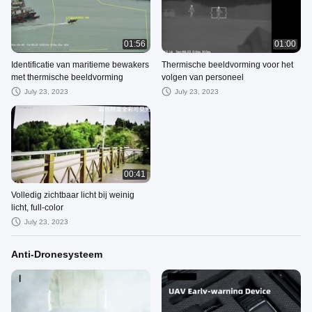
01:56
01:00
Identificatie van maritieme bewakers
Thermische beeldvorming voor het
met thermische beeldvorming
volgen van personeel
July 23, 2023
July 23, 2023
00:41
Volledig zichtbaar licht bij weinig
licht, full-color
July 23, 2023
Anti-Dronesysteem