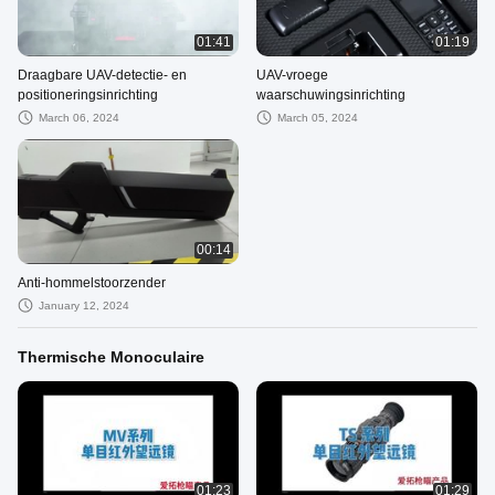
01:41
01:19
Draagbare UAV-detectie- en
UAV-vroege
positioneringsinrichting
waarschuwingsinrichting
March 06, 2024
March 05, 2024
00:14
Anti-hommelstoorzender
January 12, 2024
Thermische Monoculaire
01:23
01:29