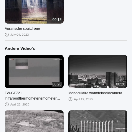
00:18
Agrarische spuitdrone
July 04, 2023
Andere Video's
00:20
00:20
FW-GF721
Monoculaire warmtebeeldcamera
Infraroodthermometertemometer
April 19, 2025
voor thermische beeldvorming
April 22, 2025