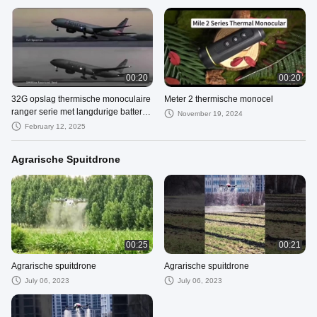
00:20
00:20
32G opslag thermische monoculaire
Meter 2 thermische monocel
ranger serie met langdurige batterij
November 19, 2024
en geavanceerde beeldvorming
February 12, 2025
Agrarische Spuitdrone
00:25
00:21
Agrarische spuitdrone
Agrarische spuitdrone
July 06, 2023
July 06, 2023