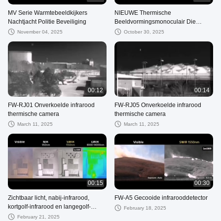
MV Serie Warmtebeeldkijkers
NIEUWE Thermische
Nachtjacht Politie Beveiliging
Beeldvormingsmonoculair Die
Momenteel Als Warme Broodjes
November 04, 2025
October 30, 2025
Over De Toonbank Gaat
00:12
00:14
FW-RJ01 Onverkoelde infrarood
FW-RJ05 Onverkoelde infrarood
thermische camera
thermische camera
March 11, 2025
March 11, 2025
00:15
00:30
Zichtbaar licht, nabij-infrarood,
FW-A5 Gecooide infrarooddetector
kortgolf-infrarood en langegolf-
February 18, 2025
infrarood rookpenetratie-effect.
February 21, 2025