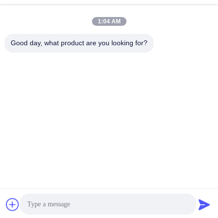
1:04 AM
00:10
00:10
Good day, what product are you looking for?
Directionele schrijffrequentie
Directionele schrijffrequentie
jammeringsapparaat van anti-
jammeringsapparaat van anti-
dronesysteem tegenmaatregel serie
dronesysteem tegenmaatregel serie
September 02, 2024
April 24, 2025
00:10
00:10
Directionele schrijffrequentie
Fase-array-radar voor lage
jammeringsapparaat van anti-
hoogtebewaking
dronesysteem tegenmaatregel serie
April 13, 2025
April 19, 2026
00:08
01:43