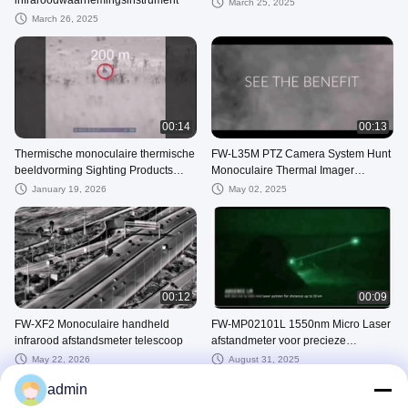
March 25, 2025
March 26, 2025
00:14
00:13
Thermische monoculaire thermische
FW-L35M PTZ Camera System Hunt
beeldvorming Sighting Products
Monoculaire Thermal Imager
Thermische beeldvorming
Infrarood Scope Nachtzicht
January 19, 2026
May 02, 2025
Telescoop CHIRON SERIES
00:12
00:09
FW-XF2 Monoculaire handheld
FW-MP02101L 1550nm Micro Laser
infrarood afstandsmeter telescoop
afstandmeter voor precieze
elektronische componenten
May 22, 2026
August 31, 2025
admin