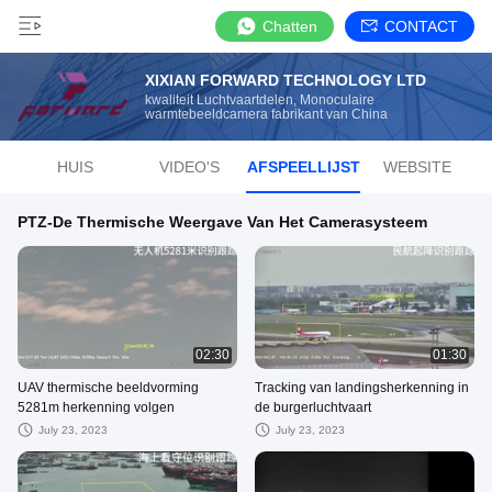
Chatten
CONTACT
XIXIAN FORWARD TECHNOLOGY LTD
kwaliteit Luchtvaartdelen, Monoculaire
warmtebeeldcamera fabrikant van China
HUIS
VIDEO'S
AFSPEELLIJST
WEBSITE
PTZ-De Thermische Weergave Van Het Camerasysteem
02:30
01:30
UAV thermische beeldvorming
Tracking van landingsherkenning in
5281m herkenning volgen
de burgerluchtvaart
July 23, 2023
July 23, 2023