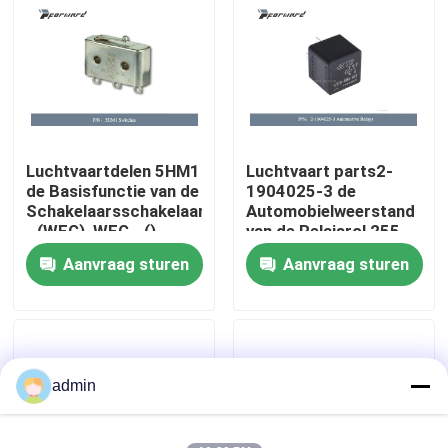
Over ons
Fabriekstocht
Luchtvaartdelen 5HM1
Luchtvaart parts2-
Kwaliteitscontrole
de Basisfunctie van de
1904025-3 de
Schakelaarsschakelaar
Automobielweerstand
- (WEG), WEG - ()
van de Relaisrol 255
Neem contact met ons op
Ohms
Aanvraag sturen
Aanvraag sturen
Nieuws
Vraag een offerte
admin
Luchtvaartdelen