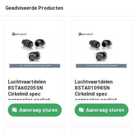
Geadviseerde Producten
Luchtvaartdelen
Luchtvaartdelen
8STA60205SN
8STA01098SN
Cirkelmil spec
Cirkelmil spec
Thuis
connector socket
connector socket
(Wijfje)
(Wijfje)
Aanvraag sturen
Aanvraag sturen
Producten
Video's