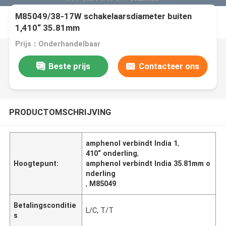
M85049/38-17W schakelaarsdiameter buiten
1,410“ 35.81mm
Prijs：Onderhandelbaar
Beste prijs
Contacteer ons
PRODUCTOMSCHRIJVING
amphenol verbindt India 1
,
410“ onderling
,
Hoogtepunt:
amphenol verbindt India 35.81mm o
nderling
,
M85049
Betalingsconditie
L/C, T/T
s