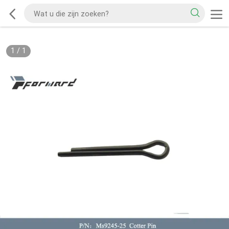
1
/
1