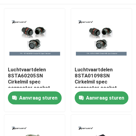
Luchtvaartdelen
Luchtvaartdelen
8STA60205SN
8STA01098SN
Cirkelmil spec
Cirkelmil spec
connector socket
connector socket
(Wijfje)
(Wijfje)
Thuis
Aanvraag sturen
Aanvraag sturen
Producten
Video's