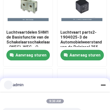
Over ons
Fabriekstocht
Luchtvaartdelen 5HM1
Luchtvaart parts2-
de Basisfunctie van de
1904025-3 de
Schakelaarsschakelaar
Automobielweerstand
Kwaliteitscontrole
- (WEG), WEG - ()
van de Relaisrol 255
Ohms
Aanvraag sturen
Aanvraag sturen
Neem contact met ons op
Nieuws
admin
Vraag een offerte
9:30 AM
Luchtvaartdelen