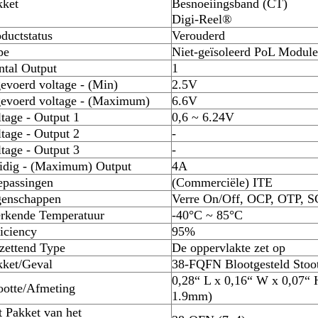
kket
Besnoeiingsband (CT)
Digi-Reel®
ductstatus
Verouderd
pe
Niet-geïsoleerd PoL Module
ntal Output
1
evoerd voltage - (Min)
2.5V
gevoerd voltage - (Maximum)
6.6V
tage - Output 1
0,6 ~ 6.24V
tage - Output 2
-
tage - Output 3
-
idig - (Maximum) Output
4A
epassingen
(Commerciële) ITE
genschappen
Verre On/Off, OCP, OTP, 
rkende Temperatuur
-40°C ~ 85°C
iciency
95%
zettend Type
De oppervlakte zet op
kket/Geval
38-FQFN Blootgesteld Stoo
0,28“ L x 0,16“ W x 0,07“
ootte/Afmeting
1.9mm)
 Pakket van het