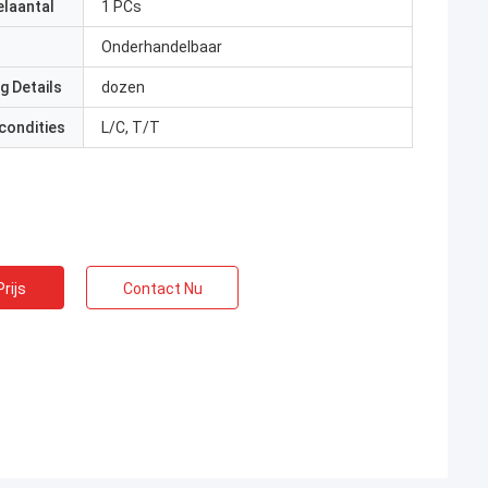
elaantal
1 PCs
Onderhandelbaar
g Details
dozen
condities
L/C, T/T
rijs
Contact Nu