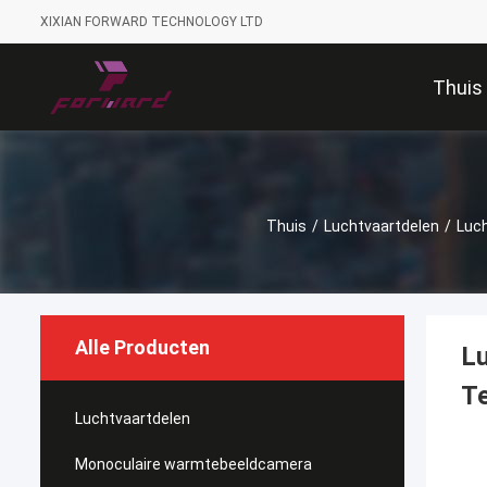
XIXIAN FORWARD TECHNOLOGY LTD
Thuis
Thuis
/
Luchtvaartdelen
/
Luch
Alle Producten
Lu
Te
Luchtvaartdelen
Monoculaire warmtebeeldcamera