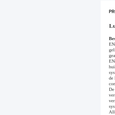
PR
Lu
Be
EN6
gel
ge
EN6
hui
sys
de 
com
De 
ver
ver
sys
All