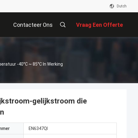
Dutch
Contacteer Ons
Vraag Een Offerte
Aan
eratuur -40°C ~ 85°C In Werking
jkstroom-gelijkstroom die
en
mmer
EN6347QI