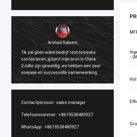
PR
MF
Arshad Saleem
Ing
1Ik zal geen enkel bedrijf rechtstreeks
1.Beste
- (M
contacteren, jij bent mijn bron in China.
kunnen
2Jullie zijn geweldig, we hebben een zeer
doen. 
soepele en succesvolle samenwerking.
ik het
verspr
Vol
broede
Eff
Contactpersoon :
sales manager
Telefoonnummer :
+8619538480927
Gro
WhatsApp :
+8619538480927