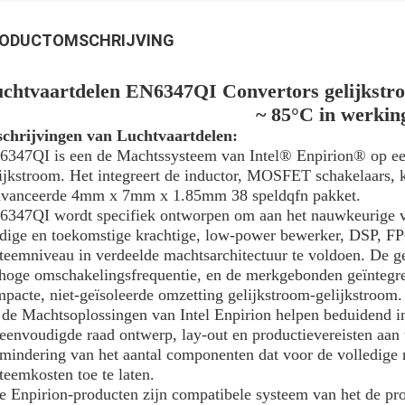
ODUCTOMSCHRIJVING
chtvaartdelen EN6347QI Convertors gelijkstro
~ 85°C in werking
schrijvingen van Luchtvaartdelen:
347QI is een de Machtssysteem van Intel® Enpirion® op ee
ijkstroom. Het integreert de inductor, MOSFET schakelaars, 
avanceerde 4mm x 7mm x 1.85mm 38 speldqfn pakket.
347QI wordt specifiek ontworpen om aan het nauwkeurige vol
dige en toekomstige krachtige, low-power bewerker, DSP, F
teemniveau in verdeelde machtsarchitectuur te voldoen. De g
hoge omschakelingsfrequentie, en de merkgebonden geïntegree
pacte, niet-geïsoleerde omzetting gelijkstroom-gelijkstroom.
de Machtsoplossingen van Intel Enpirion helpen beduidend in
eenvoudigde raad ontwerp, lay-out en productievereisten aan 
mindering van het aantal componenten dat voor de volledige
teemkosten toe te laten.
e Enpirion-producten zijn compatibele systeem van het de pr