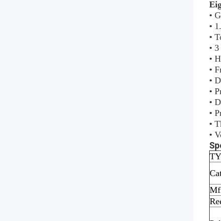
Ei
• 
• 
• 
• 3
• H
• F
• D
• P
• D
• P
• T
• 
Sp
TY
Ca
Mf
Re