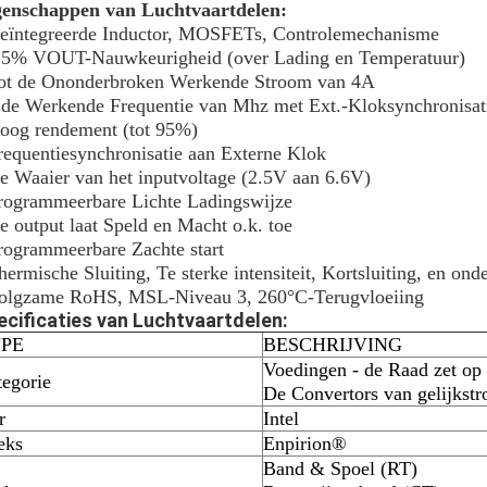
genschappen van Luchtvaartdelen:
Geïntegreerde Inductor, MOSFETs, Controlemechanisme
1.5% VOUT-Nauwkeurigheid (over Lading en Temperatuur)
Tot de Ononderbroken Werkende Stroom van 4A
 de Werkende Frequentie van Mhz met Ext.-Kloksynchronisat
oog rendement (tot 95%)
requentiesynchronisatie aan Externe Klok
e Waaier van het inputvoltage (2.5V aan 6.6V)
rogrammeerbare Lichte Ladingswijze
e output laat Speld en Macht o.k. toe
rogrammeerbare Zachte start
hermische Sluiting, Te sterke intensiteit, Kortsluiting, en o
Volgzame RoHS, MSL-Niveau 3, 260°C-Terugvloeiing
ecificaties van Luchtvaartdelen:
PE
BESCHRIJVING
Voedingen - de Raad zet op
tegorie
De Convertors van gelijkst
r
Intel
eks
Enpirion®
Band & Spoel (RT)