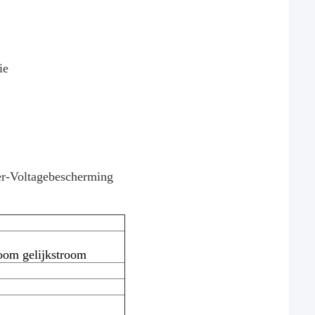
ie
nder-Voltagebescherming
room gelijkstroom