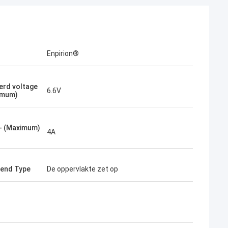
Enpirion®
erd voltage
6.6V
imum)
 - (Maximum)
4A
end Type
De oppervlakte zet op