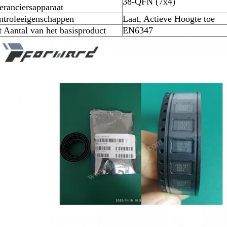
38-QFN (7x4)
eranciersapparaat
ntroleeigenschappen
Laat, Actieve Hoogte toe
 Aantal van het basisproduct
EN6347