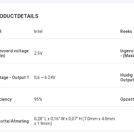
ODUCTDETAILS
R
Intel
Reeks
Greg Blades
evoerd voltage
Ingevo
 service, beste prijs 2Hopelijk
2.5V
in)
- (Max
 we in de toekomst meer zaken
3Aangezien je dienst zo goed is, zal
 goede woord over Xixian Forward
Huidig
eiden onder de Nanchang CJ-6
tage - Output 1
0,6 ~ 6.24V
Output
rschap.
iciency
95%
Opzett
0,28“ L x 0,16“ W x 0,07“ H (7.0mm x 4.0mm
otte/Afmeting
x 1.9mm)