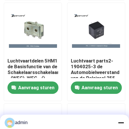
Over ons
Fabriekstocht
Kwaliteitscontrole
Luchtvaartdelen 5HM1
Luchtvaart parts2-
de Basisfunctie van de
1904025-3 de
Neem contact met ons op
Schakelaarsschakelaar
Automobielweerstand
- (WEG), WEG - ()
van de Relaisrol 255
Ohms
Aanvraag sturen
Aanvraag sturen
Nieuws
Vraag een offerte
admin
Luchtvaartdelen