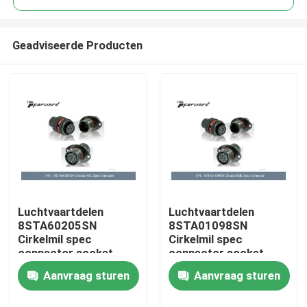
Geadviseerde Producten
Luchtvaartdelen
Luchtvaartdelen
Thuis
8STA60205SN
8STA01098SN
Cirkelmil spec
Cirkelmil spec
connector socket
connector socket
Producten
(Wijfje)
(Wijfje)
Aanvraag sturen
Aanvraag sturen
Video's