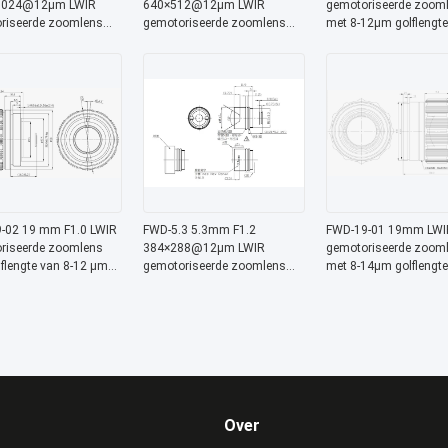
1024@12μm LWIR
640×512@12μm LWIR
gemotoriseerde zoom
riseerde zoomlens
gemotoriseerde zoomlens
met 8-12μm golflengte
2 μm golflengte voor
Chalcogenide serie voor
athermaliseerd ontwer
sche beeldvorming
thermische beeldvorming
Chalcogenide-serie
-02 19 mm F1.0 LWIR
FWD-5.3 5.3mm F1.2
FWD-19-01 19mm LWI
riseerde zoomlens
384×288@12μm LWIR
gemotoriseerde zoom
flengte van 8-12 μm
gemotoriseerde zoomlens
met 8-14μm golflengte
ijfstemperatuur van
met 8-12 μm golflengte voor
-40°C tot +80°C
tot +80 °C voor
thermische beeldvorming
werktemperatuur voor
8 bij 12 μm sensor
256×192@12μm therm
beeldvorming
Over