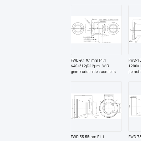
met 8-12 μm golflengte voor
met 8-1
thermische beeldvorming
thermi
FWD-9.1 9.1mm F1.1
FWD-10
640×512@12μm LWIR
1280×
gemotoriseerde zoomlens
gemoto
met 8-12 μm golflengte voor
met 8-1
thermische beeldvorming
thermi
FWD-55 55mm F1.1
FWD-75