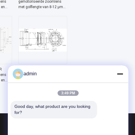
lens
gemotoriseerde zoomlens
 en
met golflengte van 8-12 μm
p in
en gethermaliseerd ontwerp —
Chalcogenide-serie
R
FWD-0326-0R 25-75 mm EFL
admin
lens
LWIR gemotoriseerde
 en
zoomlens met golflengte van
8-12 μm en elektrische
scherpstelling —
3:49 PM
ische
Chalcogenide-serie
Good day, what product are you looking 
for?
Producten