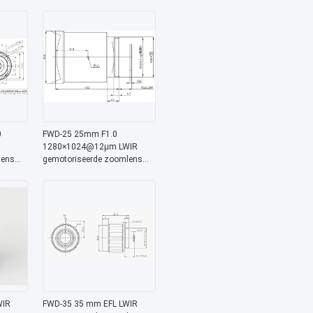
e voor
met 8-12 μm golflengte voor
ing
thermische beeldvorming
0
FWD-25 25mm F1.0
1280×1024@12μm LWIR
lens
gemotoriseerde zoomlens
e
met 8-12 μm golflengte voor
thermische beeldvorming
WIR
FWD-35 35 mm EFL LWIR