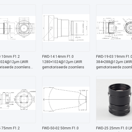
2 μm golflengte voor
met 8-12 μm golflengte voor
met 8-12 μm golflengt
sche beeldvorming
thermische beeldvorming
thermische beeldvorm
 10mm F1.2
FWD-14 14mm F1.0
FWD-19-03 19mm F1.
1024@12μm LWIR
1280×1024@12μm LWIR
384×288@12μm LWIR
riseerde zoomlens
gemotoriseerde zoomlens
gemotoriseerde zoom
2 μm golflengte voor
met 8-12 μm golflengt
sche beeldvorming
 75mm F1.2
FWD-50-02 50mm F1.0
FWD-25 25mm F1.0 L