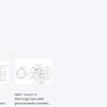
FWD-7 7mm F1.0
256×192@12μm LWIR
lens
gemotoriseerde zoomlens