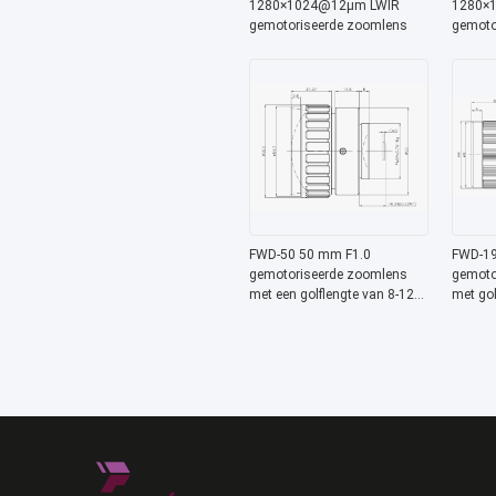
1280×1024@12μm LWIR
1280×
gemotoriseerde zoomlens
gemoto
met 8-1
thermi
FWD-50 50 mm F1.0
FWD-19
gemotoriseerde zoomlens
gemoto
met een golflengte van 8-12
met gol
μm en een
en bedr
bedrijfstemperatuur van -40
-40 °C 
°C tot +80 °C voor LWIR-
384×28
toepassingen