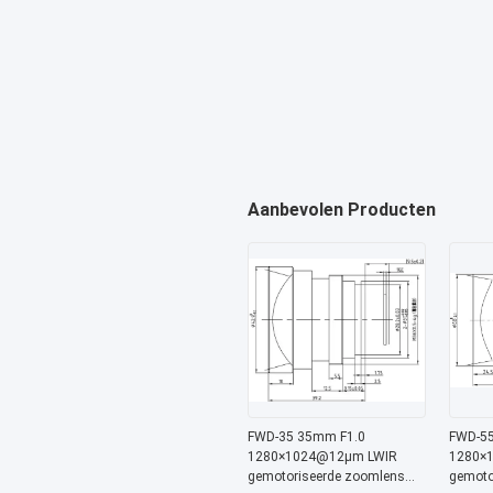
Aanbevolen Producten
FWD-35 35mm F1.0
FWD-55
1280×1024@12μm LWIR
1280×
gemotoriseerde zoomlens
gemoto