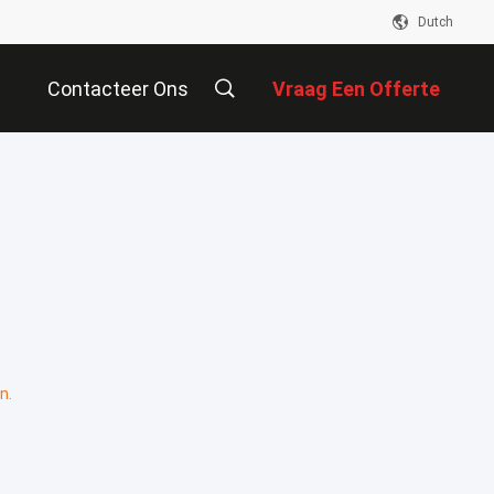
Dutch
Contacteer Ons
Vraag Een Offerte
Aan
n.