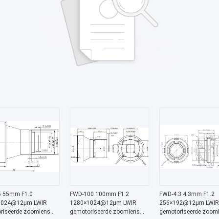
 55mm F1.0
FWD-100 100mm F1.2
FWD-4.3 4.3mm F1.2
1024@12μm LWIR
1280×1024@12μm LWIR
256×192@12μm LWIR
riseerde zoomlens
gemotoriseerde zoomlens
gemotoriseerde zoom