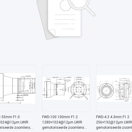
 55mm F1.0
FWD-100 100mm F1.2
FWD-4.3 4.3mm F1.2
1024@12μm LWIR
1280×1024@12μm LWIR
256×192@12μm LWIR
riseerde zoomlens
gemotoriseerde zoomlens
gemotoriseerde zoom