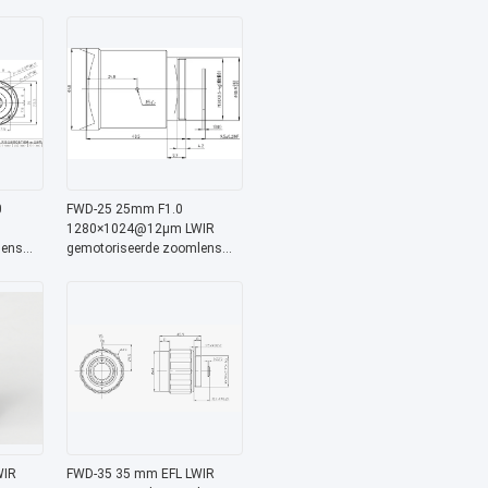
e voor
met 8-12 μm golflengte voor
ing
thermische beeldvorming
0
FWD-25 25mm F1.0
1280×1024@12μm LWIR
lens
gemotoriseerde zoomlens
e
met 8-12 μm golflengte voor
thermische beeldvorming
WIR
FWD-35 35 mm EFL LWIR