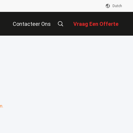
Dutch
Contacteer Ons
Vraag Een Offerte
Aan
n.