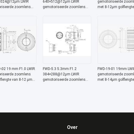
1024@12μm LWIR
640×512@12μm LWIR
gemotoriseerde zoom
riseerde zoomlens
gemotoriseerde zoomlens
met 8-12μm golflengte
2 μm golflengte voor
Chalcogenide serie voor
athermaliseerd ontwer
sche beeldvorming
thermische beeldvorming
Chalcogenide-serie
-02 19 mm F1.0 LWIR
FWD-5.3 5.3mm F1.2
FWD-19-01 19mm LWI
riseerde zoomlens
384×288@12μm LWIR
gemotoriseerde zoom
flengte van 8-12 μm
gemotoriseerde zoomlens
met 8-14μm golflengte
ijfstemperatuur van
met 8-12 μm golflengte voor
-40°C tot +80°C
tot +80 °C voor
thermische beeldvorming
werktemperatuur voor
8 bij 12 μm sensor
256×192@12μm therm
beeldvorming
Over