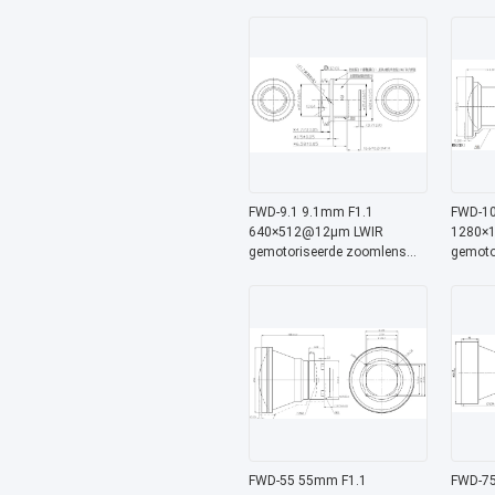
met 8-12 μm golflengte voor
met 8-1
thermische beeldvorming
thermi
FWD-9.1 9.1mm F1.1
FWD-10
640×512@12μm LWIR
1280×
gemotoriseerde zoomlens
gemoto
met 8-12 μm golflengte voor
met 8-1
thermische beeldvorming
thermi
FWD-55 55mm F1.1
FWD-75