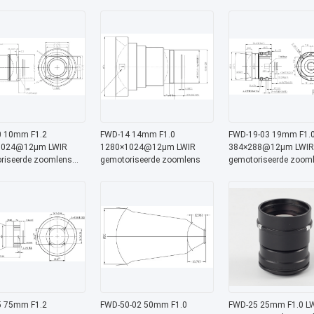
2 μm golflengte voor
met 8-12 μm golflengte voor
met 8-12 μm golflengt
sche beeldvorming
thermische beeldvorming
thermische beeldvorm
 10mm F1.2
FWD-14 14mm F1.0
FWD-19-03 19mm F1.
1024@12μm LWIR
1280×1024@12μm LWIR
384×288@12μm LWIR
riseerde zoomlens
gemotoriseerde zoomlens
gemotoriseerde zoom
2 μm golflengte voor
met 8-12 μm golflengt
sche beeldvorming
 75mm F1.2
FWD-50-02 50mm F1.0
FWD-25 25mm F1.0 L