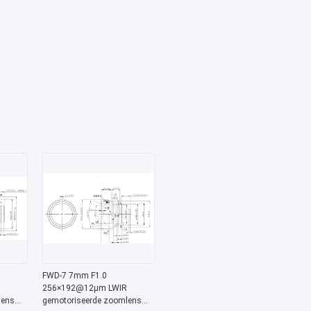
FWD-7 7mm F1.0
256×192@12μm LWIR
lens
gemotoriseerde zoomlens