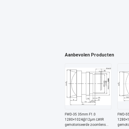
Aanbevolen Producten
FWD-35 35mm F1.0
FWD-55
1280×1024@12μm LWIR
1280×
gemotoriseerde zoomlens
gemoto