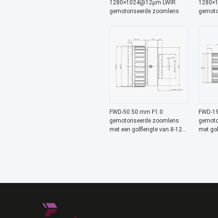
1280×1024@12μm LWIR
1280×
gemotoriseerde zoomlens
gemoto
met 8-1
thermi
FWD-50 50 mm F1.0
FWD-19
gemotoriseerde zoomlens
gemoto
met een golflengte van 8-12
met gol
μm en een
en bedr
bedrijfstemperatuur van -40
-40 °C 
°C tot +80 °C voor LWIR-
384×28
toepassingen