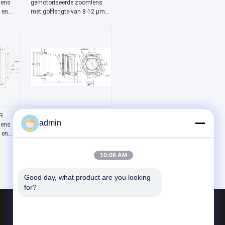
lens
gemotoriseerde zoomlens
 en
met golflengte van 8-12 μm
p in
en gethermaliseerd ontwerp —
Chalcogenide-serie
R
FWD-0326-0R 25-75 mm EFL
admin
lens
LWIR gemotoriseerde
 en
zoomlens met golflengte van
8-12 μm en elektrische
scherpstelling —
10:06 AM
ische
Chalcogenide-serie
Good day, what product are you looking 
for?
Producten