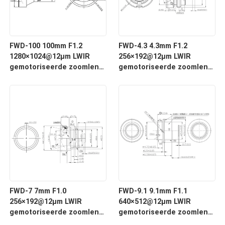
FWD-100 100mm F1.2
FWD-4.3 4.3mm F1.2
1280×1024@12μm LWIR
256×192@12μm LWIR
gemotoriseerde zoomlens
gemotoriseerde zoomlens
met 8-12 μm golflengte
met 8-12 μm golflengte
voor thermische
voor thermische
beeldvorming
beeldvorming
FWD-7 7mm F1.0
FWD-9.1 9.1mm F1.1
256×192@12μm LWIR
640×512@12μm LWIR
gemotoriseerde zoomlens
gemotoriseerde zoomlens
met 8-12 μm golflengte
met 8-12 μm golflengte