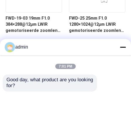
FWD-19-03 19mm F1.0
FWD-25 25mm F1.0
384×288@12μm LWIR
1280×1024@12μm LWIR
gemotoriseerde zoomlens
gemotoriseerde zoomlens
met 8-12 μm golflengte
met 8-12 μm golflengte
voor thermische
admin
beeldvorming
7:01 PM
Good day, what product are you looking 
for?
Thuis
Producten
Video's