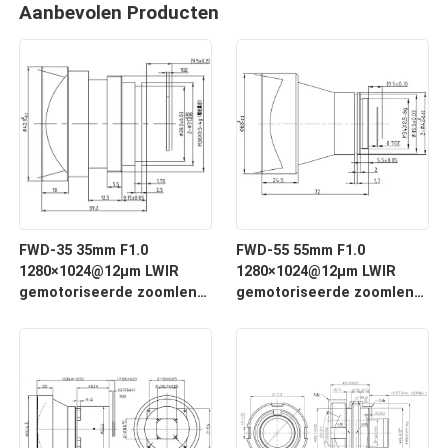
Aanbevolen Producten
FWD-35 35mm F1.0
FWD-55 55mm F1.0
1280×1024@12μm LWIR
1280×1024@12μm LWIR
gemotoriseerde zoomlens
gemotoriseerde zoomlens
met 8-12 μm golflengte
met 8-12 μm golflengte
voor thermische
voor thermische
beeldvorming
beeldvorming