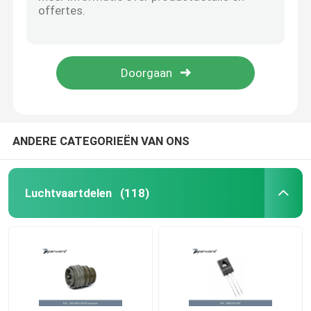
Luchtvaartdelen ad7715anz-5 Geïntegreerde schakelingen die temperatuur-40°C ~ 85°C in werking stellen
Luchtvaartdelen AE102-22 AEROQUIP FIRESLEEVE Gewicht 0,159 kg
Monoculaire warmtebeeldcamera
Luchtvaartdelen ammc-5618-W10 rf Versterkersfrequentie 6GHz ~ 20GHz
Luchtvaartdelen ann-500 Zekering van de Laag Voltage de Supplementaire Beperker
De Module van de laserafstandsmeter
Luchtvaartdeel BIS10PLN0314F het Standaard Cirkelmateriaal van de het Koperlegering van Schakelaarcontacten
Elektro-optische Peul
ANDERE CATEGORIEËN VAN ONS
PTZ-Camerasysteem
Luchtvaartdelen
(118)
DC DC-voedingsmodule
Wetshandhavingsregistrator
Elektrische Brushless gelijkstroom-Motor