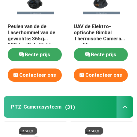
Peulen van de de
UAV de Elektro-
Laserhommel van de
optische Gimbal
gewichts≤365g
Thermische Camera
100deg/S de Elektro-
van Micro-
optische Peul
Nauwkeurigheid
Beste prijs
Beste prijs
Zichtbare
77×78×83 Mm
Peuldimensionsion
Contacteer ons
Contacteer ons
PTZ-Camerasysteem
(31)