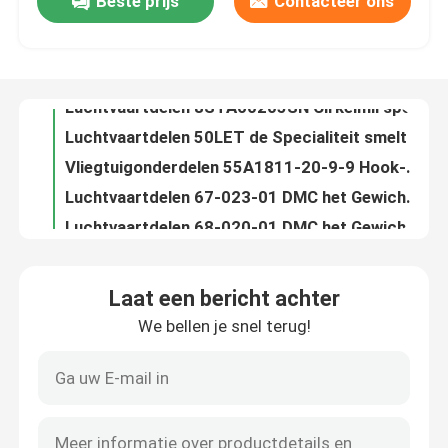
Beste prijs
Contacteer ons
Luchtvaartdelen 8STA01098SN Cirkelmil spec connector socket (Wijfje)
Luchtvaartdelen 8STA60205SN Cirkelmil spec connector socket (Wijfje)
Over ons
Luchtvaartdelen 50LET de Specialiteit smelt Huidige Classificatie 50 een Zekeringsgrootte/een Groep BS88
Vliegtuigonderdelen 55A1811-20-9-9 Hook-up draad Spanning 600 VAC
Fabriekstocht
Luchtvaartdelen 67-023-01 DMC het Gewicht van de de Toebehoreneenheid van de Hulpmiddelentest 0,799999 oz
Luchtvaartdelen 68-020-01 DMC het Gewicht van de de Toebehoreneenheid van de HULPMIDDELENtest 0,799999 oz
Kwaliteitscontrole
Luchtvaartdelen 68-023-01 DMC het Gewicht van de de Toebehoreneenheid van de HULPMIDDELENtest 0,799999 oz
Luchtvaartdelen 5502FE 008U500 Veelvoudige Leider Cables Conductor Strand 7/30
Luchtvaartdelen 5646A9 Miniatuurknevelschakelaar Huidige Classificatie 6 A
Neem contact met ons op
Luchtvaartdelen 302204S Veelvoudige de Draadmaat 22 AWG van LeiderCables
Laat een bericht achter
Luchtvaartdelen 333004-004 Multi-Conductor Maat 20 AWG van de Kabelsdraad
Nieuws
We bellen je snel terug!
Luchtvaartdelen acpl-333j-500E het Voltageisolatie 5000Vrms van Knevelschakelaarsisolatoren
Luchtvaartdelen AD581SH (Min/de Vaste) Voltageoutput Van geïntegreerde schakelingen 10V
Vraag een offerte
Luchtvaartdelen AD0824UX-A71GL gelijkstroom Ventilators die Leveringsvoltage 24 VDC in werking stellen
Luchtvaartdelen AD5242BRUZ1M Integrated Circuits Tolerance -30%, +50%
Luchtvaartdelen