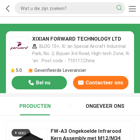
XIXIAN FORWARD TECHNOLOGY LTD
BLDG 15+, Xi 'an Special Aircraft Industrial
Park, No. 2, Biyuan 3rd Road, High-tech Zone, Xi
'an . Post code：710117,China
5.0
Geverifieerde Leverancier
Bel nu
Contacteer ons
PRODUCTEN
ONGEVEER ONS
FW-A3 Ongekoelde Infrarood
Kern Assembly met M12/M34