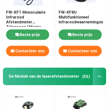
FW-XF1 Monoculaire
FW-XF8U
Infrarood
Multifunktioneel
Afstandmeter
infraroodwaarnemingsinst
Telescoop Ultieme
Gereedschap voor
Beste prijs
Beste prijs
Outdoor liefhebbers 5
uur batterij
Contacteer ons
Contacteer ons
De Module van de laserafstandsmeter
(55)