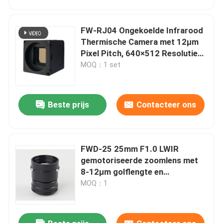
FW-RJ04 Ongekoelde Infrarood
Thermische Camera met 12µm
Pixel Pitch, 640×512 Resolutie
en NETD ≤40mk@25℃ voor
MOQ：1 set
Nauwkeurige Detectie
Beste prijs
Contacteer ons
FWD-25 25mm F1.0 LWIR
Thuis
gemotoriseerde zoomlens met
8-12μm golflengte en
athermaliseerd ontwerp in
MOQ：1
Producten
Chalcogenide-serie
Video's