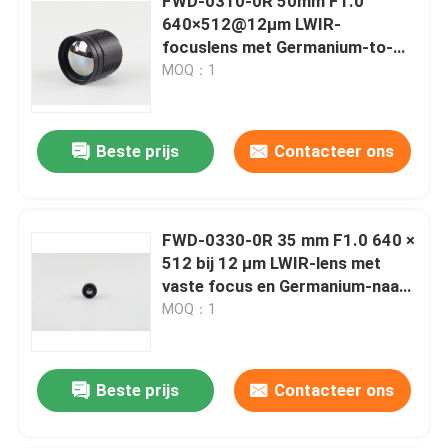
FWD-0310-0R 50mm F1.0
640×512@12μm LWIR-
focuslens met Germanium-to-
Chalcogenide-upgrade voor
MOQ：1
thermische beeldvorming
Beste prijs
Contacteer ons
FWD-0330-0R 35 mm F1.0 640 ×
512 bij 12 μm LWIR-lens met
vaste focus en Germanium-naar-
Chalcogenide-upgrade voor
MOQ：1
thermische beeldvorming
Beste prijs
Contacteer ons