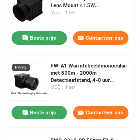
Lens Mount ≤1.5W
Stroomverbruik en 8μm -14μm
MOQ：1 set
Spectraal Bereik voor
Thermische Beeldvorming met
Hoge Gevoeligheid
Beste prijs
Contacteer ons
FW-A1 Warmtebeeldmonoculair
met 500m - 2000m
Detectieafstand, 4-8 uur
Vervangbare Batterij en ≤50 mK
MOQ：1 set
NETD voor Weerbestendig
Gebruik
Beste prijs
Contacteer ons