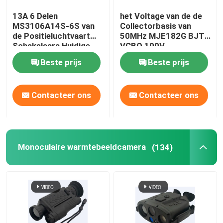
13A 6 Delen
het Voltage van de de
CJ-6 Avation onderdelen
MS3106A14S-6S van
Collectorbasis van
de Positieluchtvaart
50MHz MJE182G BJT
Schakelaars Huidige
VCBO 100V
Anti-dronesystemen
Classificatie 13A
Beste prijs
Beste prijs
Tools voor onderhoud van vliegtuigen
Contacteer ons
Contacteer ons
gevaarlijke goederenkast
Monoculaire warmtebeeldcamera
(134)