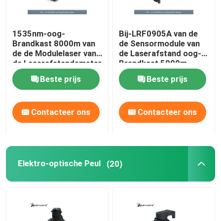
1535nm-oog-
Bij-LRF0905A van de
Brandkast 8000m van
de Sensormodule van
de de Modulelaser van
de Laserafstand oog-
de Laserafstandsmeter
Brandkast 5000m
de Afstandsmodule
Lasergolflengte
Beste prijs
Beste prijs
1535nm
Contacteer ons
Contacteer ons
Elektro-optische Peul
(20)