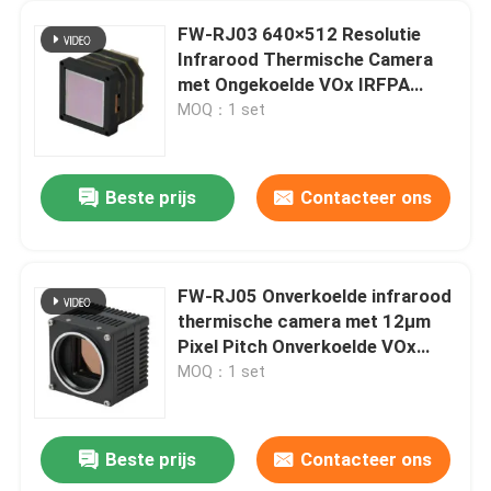
FW-RJ03 640×512 Resolutie
Infrarood Thermische Camera
met Ongekoelde VOx IRFPA
Detector en Compact Ontwerp
MOQ：1 set
Beste prijs
Contacteer ons
FW-RJ05 Onverkoelde infrarood
thermische camera met 12μm
Pixel Pitch Onverkoelde VOx
IRFPA-detector en 1280×1024
MOQ：1 set
resolutie
Beste prijs
Contacteer ons