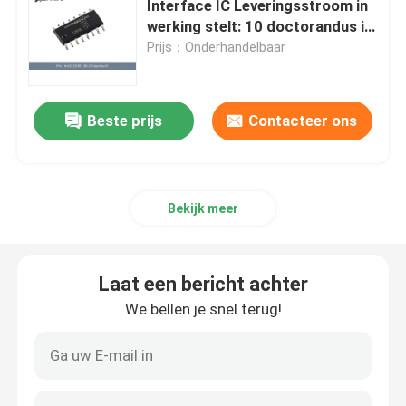
Interface IC Leveringsstroom in
werking stelt: 10 doctorandus in
CJ-6 Avation onderdelen
de letteren
Prijs：Onderhandelbaar
Anti-dronesystemen
Beste prijs
Contacteer ons
Tools voor onderhoud van vliegtuigen
Bekijk meer
gevaarlijke goederenkast
Laat een bericht achter
We bellen je snel terug!