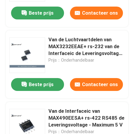
Beste prijs
Contacteer ons
Van de Luchtvaartdelen van
MAX3232EEAE+ rs-232 van de
Interfaceic de Leveringsvoltage
- Maximum 5,5 V
Prijs：Onderhandelbaar
Beste prijs
Contacteer ons
Thuis
Van de Interfaceic van
Producten
MAX490EESA+ rs-422 RS485 de
Leveringsvoltage - Maximum 5 V
Video's
Prijs：Onderhandelbaar