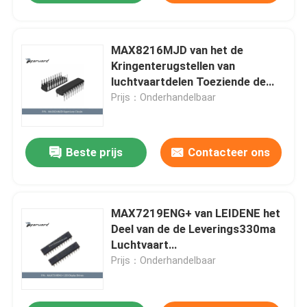
MAX8216MJD van het de
Kringenterugstellen van
luchtvaartdelen Toeziende de
Vertragingstijd 200 Mej.
Prijs：Onderhandelbaar
Beste prijs
Contacteer ons
MAX7219ENG+ van LEIDENE het
Deel van de de Leverings330ma
Luchtvaart
Vertoningsbestuurders
Prijs：Onderhandelbaar