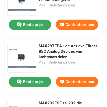
Prijs：Onderhandelbaar
Monoculaire warmtebeeldcamera
Beste prijs
Contacteer ons
De Module van de laserafstandsmeter
Elektro-optische Peul
MAX297EPA+ de Actieve Filters
85C Analog Devices van
luchtvaartdelen
PTZ-Camerasysteem
Prijs：Onderhandelbaar
DC DC-voedingsmodule
Beste prijs
Contacteer ons
Wetshandhavingsregistrator
MAX232ESE rs-232 die
Elektrische Brushless gelijkstroom-Motor