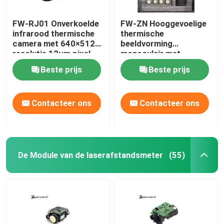
FW-RJ01 Onverkoelde
FW-ZN Hooggevoelige
infrarood thermische
thermische
camera met 640×512
beeldvorming
resolutie 12μm pixel
monoculair met
pitch en ≤40mk NETD
ongecooide
Beste prijs
Beste prijs
voor industriële
microbolometer
detectie
sensor type en 1000m
detectiebereik
Contacteer ons
Contacteer ons
De Module van de laserafstandsmeter
(55)