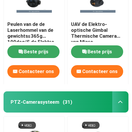
Peulen van de de
UAV de Elektro-
Laserhommel van de
optische Gimbal
gewichts≤365g
Thermische Camera
100deg/S de Elektro-
van Micro-
optische Peul
Nauwkeurigheid
Beste prijs
Beste prijs
Zichtbare
77×78×83 Mm
Peuldimensionsion
Contacteer ons
Contacteer ons
PTZ-Camerasysteem
(31)