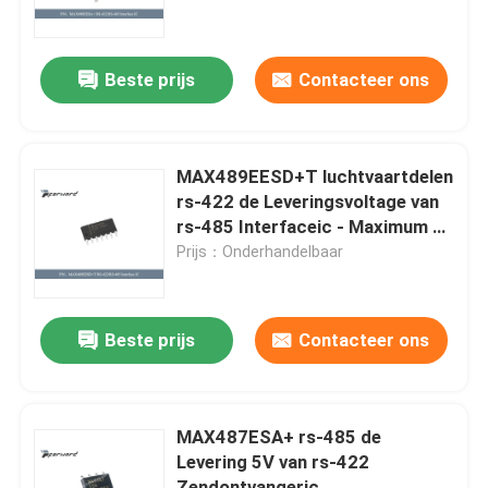
Over ons
Beste prijs
Contacteer ons
Fabriekstocht
MAX489EESD+T luchtvaartdelen
Kwaliteitscontrole
rs-422 de Leveringsvoltage van
rs-485 Interfaceic - Maximum 5
V
Prijs：Onderhandelbaar
Neem contact met ons op
Nieuws
Beste prijs
Contacteer ons
Vraag een offerte
MAX487ESA+ rs-485 de
Levering 5V van rs-422
Luchtvaartdelen
Zendontvangeric