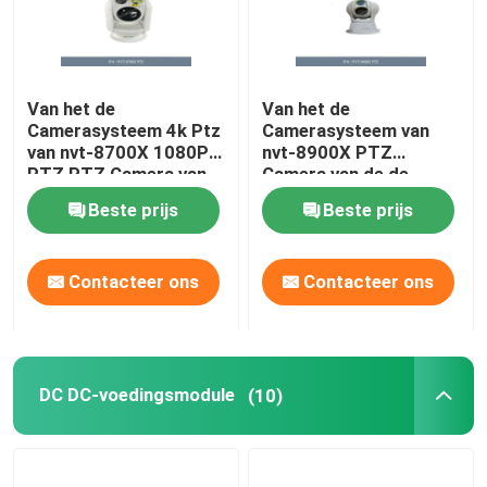
Van het de
Van het de
Camerasysteem 4k Ptz
Camerasysteem van
van nvt-8700X 1080P
nvt-8900X PTZ
PTZ PTZ Camera van
Camera van de de
Kabeltelevisie 100M To
Thermische
Beste prijs
Beste prijs
5000M
Weergave4k Ptz de
Openluchtveiligheid
Contacteer ons
Contacteer ons
DC DC-voedingsmodule
(10)