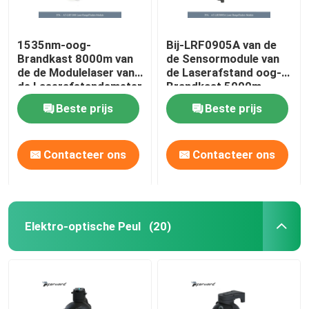
1535nm-oog-
Bij-LRF0905A van de
Brandkast 8000m van
de Sensormodule van
de de Modulelaser van
de Laserafstand oog-
de Laserafstandsmeter
Brandkast 5000m
de Afstandsmodule
Lasergolflengte
Beste prijs
Beste prijs
1535nm
Contacteer ons
Contacteer ons
Elektro-optische Peul
(20)